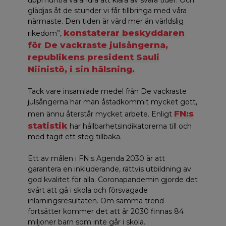
glädjas åt de stunder vi får tillbringa med våra
närmaste. Den tiden är värd mer än världslig
konstaterar beskyddaren
rikedom”,
för De vackraste julsångerna,
republikens president Sauli
Niinistö, i sin hälsning.
Tack vare insamlade medel från De vackraste
julsångerna har man åstadkommit mycket gott,
FN:s
men ännu återstår mycket arbete. Enligt
statistik
har hållbarhetsindikatorerna till och
med tagit ett steg tillbaka.
Ett av målen i FN:s Agenda 2030 är att
garantera en inkluderande, rättvis utbildning av
god kvalitet för alla. Coronapandemin gjorde det
svårt att gå i skola och försvagade
inlärningsresultaten. Om samma trend
fortsätter kommer det att år 2030 finnas 84
miljoner barn som inte går i skola.