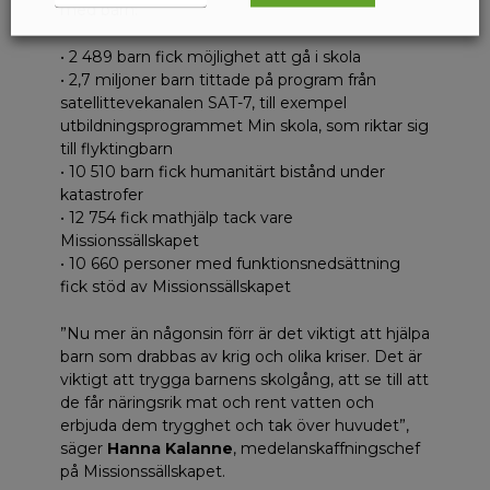
med barn:
• 2 489 barn fick möjlighet att gå i skola
• 2,7 miljoner barn tittade på program från
satellittevekanalen SAT-7, till exempel
utbildningsprogrammet Min skola, som riktar sig
till flyktingbarn
• 10 510 barn fick humanitärt bistånd under
katastrofer
• 12 754 fick mathjälp tack vare
Missionssällskapet
• 10 660 personer med funktionsnedsättning
fick stöd av Missionssällskapet
”Nu mer än någonsin förr är det viktigt att hjälpa
barn som drabbas av krig och olika kriser. Det är
viktigt att trygga barnens skolgång, att se till att
de får näringsrik mat och rent vatten och
erbjuda dem trygghet och tak över huvudet”,
säger
Hanna Kalanne
, medelanskaffningschef
på Missionssällskapet.