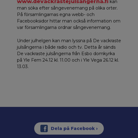
www.devackrastejulsångerna.fi
kan
man söka efter sångevenemang på olika orter.
På församlingarnas egna webb- och
Facebooksidor hittar man också information om
var församlingarna ordnar sångevenemang.
Under julhelgen kan man lyssna på De vackraste
julsångerna i både radio och tv. Detta år sänds
De vackraste julsångerna från Esbo domkyrka
på Yle Fem 24.12 kl. 11.00 och i Yle Vega 26.12 kl.
13.03.