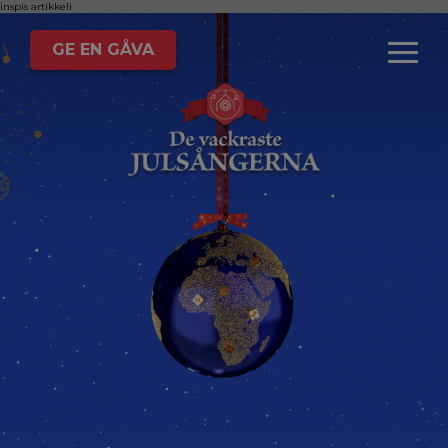
inspis
artikkeli
GE EN GÅVA