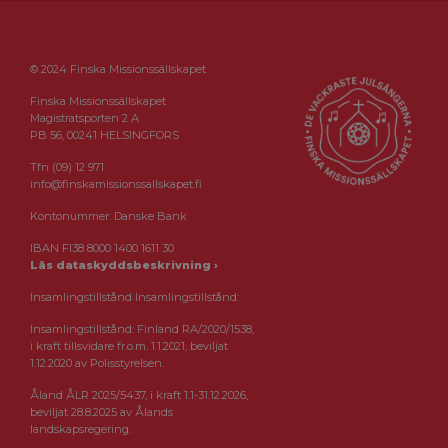
© 2024 Finska Missionssällskapet
Finska Missionssällskapet
Magistratsporten 2 A
PB 56, 00241 HELSINGFORS
Tfn (09) 12 971
info@finskamissionssallskapet.fi
Kontonummer: Danske Bank
IBAN FI38 8000 1400 1611 30
Läs dataskyddsbeskrivning ›
Insamlingstillstånd Insamlingstillstånd:
Insamlingstillstånd: Finland RA/2020/1538,
i kraft tillsvidare fr.o.m. 1.1.2021, beviljat
1.12.2020 av Polisstyrelsen.
Åland ÅLR 2025/5437, i kraft 1.1-31.12.2026,
beviljat 28.8.2025 av Ålands
landskapsregering.