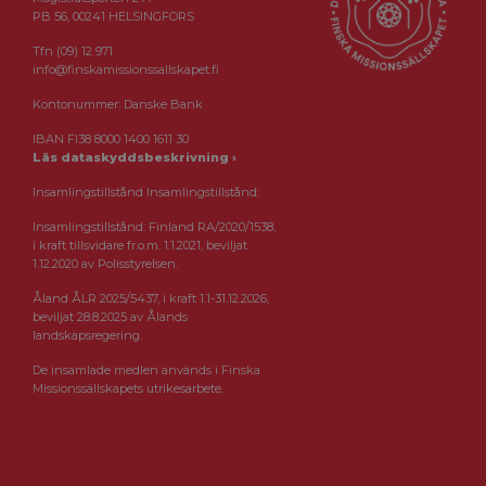
PB 56, 00241 HELSINGFORS
Tfn (09) 12 971
info@finskamissionssallskapet.fi
Kontonummer: Danske Bank
IBAN FI38 8000 1400 1611 30
Läs dataskyddsbeskrivning ›
Insamlingstillstånd Insamlingstillstånd:
Insamlingstillstånd: Finland RA/2020/1538,
i kraft tillsvidare fr.o.m. 1.1.2021, beviljat
1.12.2020 av Polisstyrelsen.
Åland ÅLR 2025/5437, i kraft 1.1-31.12.2026,
beviljat 28.8.2025 av Ålands
landskapsregering.
De insamlade medlen används i Finska
Missionssällskapets utrikesarbete.