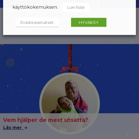
käyttökokemuksen.
Lue lisää
Vem hjälper i en kris?
Läs mer
Evästeasetukset
HYVÄKSY
Vem hjälper de mest utsatta?
Läs mer