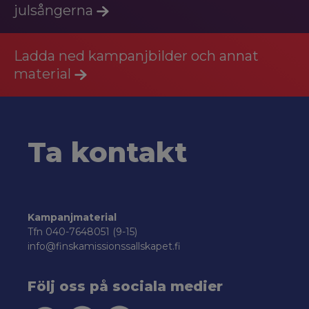
julsångerna
Ladda ned kampanjbilder och annat
material
Ta kontakt
Kampanjmaterial
Tfn 040-7648051 (9-15)
info@finskamissionssallskapet.fi
Följ oss på sociala medier