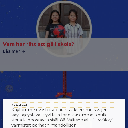
Vem har rätt att gå i skola?
Läs mer
Evästeet
Käytämme evästeitä parantaaksemme sivujen
käyttäjäystävällisyyttä ja tarjotaksemme sinulle
sinua kiinnostavaa sisältöä. Valitsemalla "Hyväksy"
varmistat parhaan mahdollisen