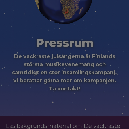
Pressrum
De vackraste julsångerna är Finlands
största musikevenemang och
samtidigt en stor insamlingskampanj.
Vi berättar gärna mer om kampanjen.
Ta kontakt!
Läs bakgrundsmaterial om De vackraste