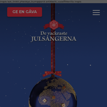
inspis
isot_linkit
yhteistyo_kumppanit
artikkelit_vuosifiltterilla
inspis
GE EN GÅVA