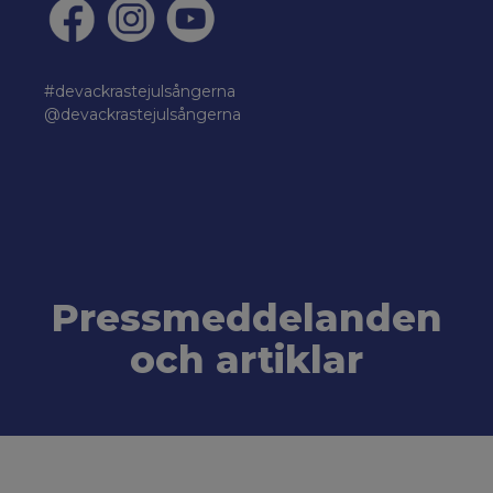
#devackrastejulsångerna
@devackrastejulsångerna
Pressmeddelanden
och artiklar