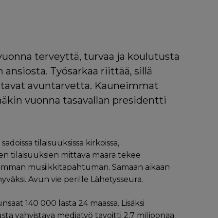
uonna terveyttä, turvaa ja koulutusta
nsiosta. Työsarkaa riittää, sillä
attavat avuntarvetta. Kauneimmat
näkin vuonna tasavallan presidentti
doissa tilaisuuksissa kirkoissa,
sten tilaisuuksien mittava määrä tekee
imman musiikkitapahtuman. Samaan aikaan
väksi. Avun vie perille Lähetysseura.
nsaat 140 000 lasta 24 maassa. Lisäksi
tusta vahvistava mediatyö tavoitti 2,7 miljoonaa