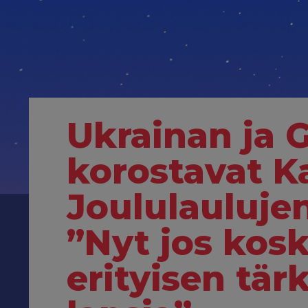
Ukrainan ja 
korostavat 
Joululauluje
”Nyt jos kos
erityisen tär