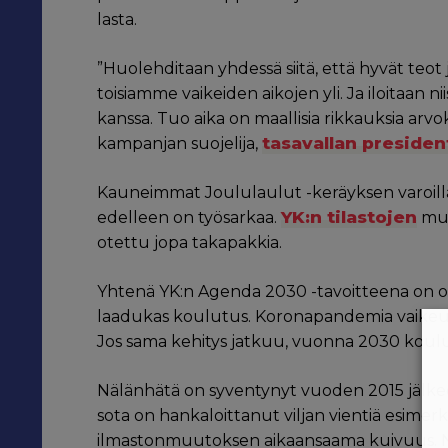
lasta.
”Huolehditaan yhdessä siitä, että hyvät te
toisiamme vaikeiden aikojen yli. Ja iloitaan 
kanssa. Tuo aika on maallisia rikkauksia a
tasavallan presiden
kampanjan suojelija,
Kauneimmat Joululaulut -keräyksen varoilla
YK:n tilastojen
edelleen on työsarkaa.
muk
otettu jopa takapakkia.
Yhtenä YK:n Agenda 2030 -tavoitteena on ollu
laadukas koulutus. Koronapandemia vaikeutt
Jos sama kehitys jatkuu, vuonna 2030 koulu
Nälänhätä on syventynyt vuoden 2015 jälkee
sota on hankaloittanut viljan vientiä esimer
ilmastonmuutoksen aikaansaama kuivuus. Nyk