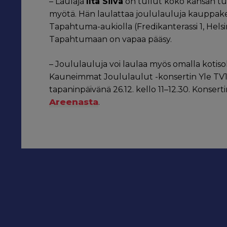
– Laulaja
Ilta Silva
on tullut koko kansan tu
myötä. Hän laulattaa joululauluja kauppake
Tapahtuma-aukiolla (Fredikanterassi 1, Helsinki
Tapahtumaan on vapaa pääsy.
– Joululauluja voi laulaa myös omalla kotiso
Kauneimmat Joululaulut -konsertin Yle TV1:l
tapaninpäivänä 26.12. kello 11–12.30. Konsert
Areenasta
.