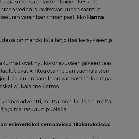
psia sotien ja erilaisten kriisien keskellä.
taan veden ja ravitsevan ruoan saanti ja
etysseuran varainhankinnan päällikkö
Hanna
dessa on mahdollista lahjoittaa keräykseen ja
eurakunnat ovat nyt koronavuosien jälkeen taas
ululaulut ovat kiinteä osa meidän suomalaisten
joululaulujen äärelle on varmasti tärkeämpää
eskellä”, Kalanne kertoo.
n kolmas adventti, mutta moni laulaja ei malta
etään jo marraskuun puolella.
n esimerkiksi seuraavissa tilaisuuksissa: