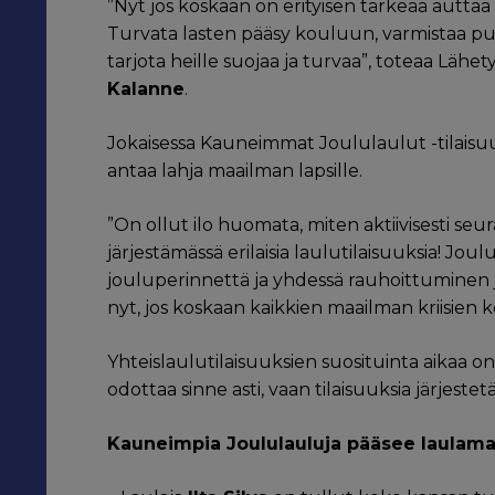
”Nyt jos koskaan on erityisen tärkeää auttaa la
Turvata lasten pääsy kouluun, varmistaa puh
tarjota heille suojaa ja turvaa”, toteaa Läh
Kalanne
.
Jokaisessa Kauneimmat Joululaulut -tilaisuu
antaa lahja maailman lapsille.
”On ollut ilo huomata, miten aktiivisesti s
järjestämässä erilaisia laulutilaisuuksia! Jo
jouluperinnettä ja yhdessä rauhoittuminen 
nyt, jos koskaan kaikkien maailman kriisien k
Yhteislaulutilaisuuksien suosituinta aikaa o
odottaa sinne asti, vaan tilaisuuksia järjest
Kauneimpia Joululauluja pääsee laulamaa