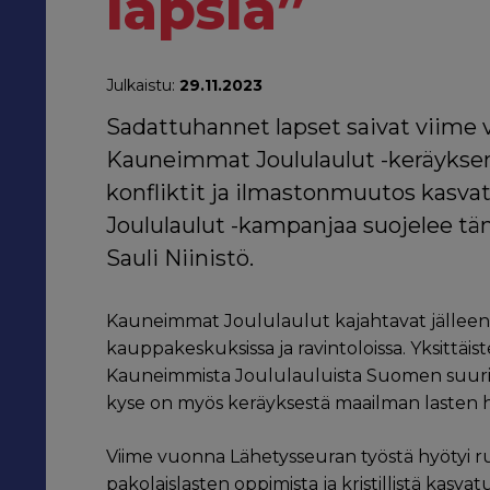
lapsia”
Julkaistu:
29.11.2023
Sadattuhannet lapset saivat viime v
Kauneimmat Joululaulut -keräyksen a
konfliktit ja ilmastonmuutos kasv
Joululaulut -kampanjaa suojelee tä
Sauli Niinistö.
Kauneimmat Joululaulut kajahtavat jälleen sa
kauppakeskuksissa ja ravintoloissa. Yksittäi
Kauneimmista Joululauluista Suomen suur
kyse on myös keräyksestä maailman lasten hy
Viime vuonna Lähetysseuran työstä hyötyi ru
pakolaislasten oppimista ja kristillistä kasva