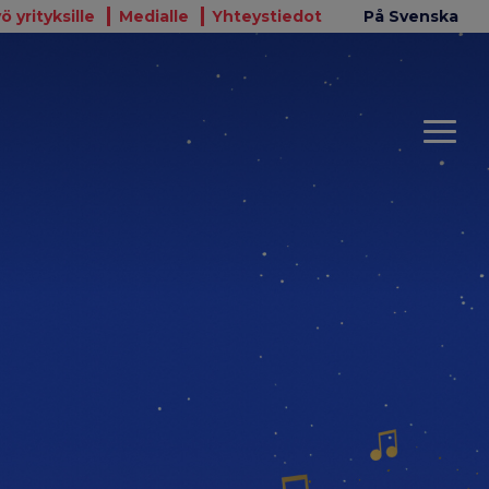
ö yrityksille
Medialle
Yhteystiedot
På Svenska