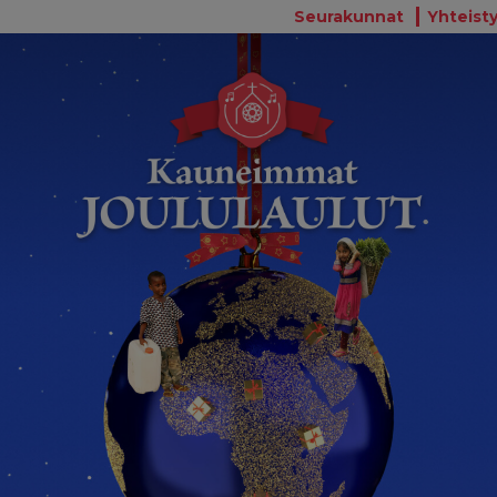
Seurakunnat
Yhteisty