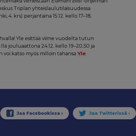
ntemaksi viimeistään
Elämäni biisi
-ohjelman
skus Triplan yhteislaulutilaisuudessa
, 4. krs) perjantaina 15.12. kello 17–18.
hvalla! Yle esittää viime vuodelta tutun
lä jouluaattona 24.12. kello 19–20.30 ja
Yle
in voi katso myös milloin tahansa