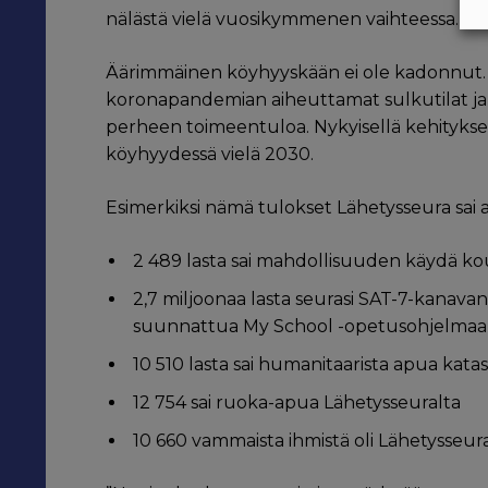
nälästä vielä vuosikymmenen vaihteessa.
Äärimmäinen köyhyyskään ei ole kadonnut. 
koronapandemian aiheuttamat sulkutilat ja
perheen toimeentuloa. Nykyisellä kehityksel
köyhyydessä vielä 2030.
Esimerkiksi nämä tulokset Lähetysseura sai a
2 489 lasta sai mahdollisuuden käydä k
2,7 miljoonaa lasta seurasi SAT-7-kanavan 
suunnattua My School -opetusohjelmaa
10 510 lasta sai humanitaarista apua kata
12 754 sai ruoka-apua Lähetysseuralta
10 660 vammaista ihmistä oli Lähetysseura