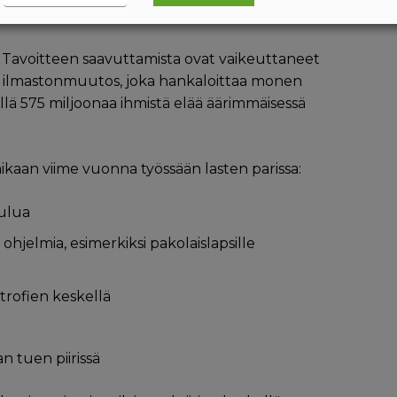
Tavoitteen saavuttamista ovat vaikeuttaneet
 ilmastonmuutos, joka hankaloittaa monen
lä 575 miljoonaa ihmistä elää äärimmäisessä
ikaan viime vuonna työssään lasten parissa:
oulua
ohjelmia, esimerkiksi pakolaislapsille
strofien keskellä
n tuen piirissä