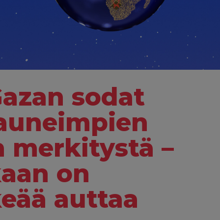
Gazan sodat
Kauneimpien
n merkitystä –
kaan on
keää auttaa