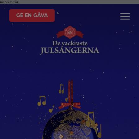
inspis
formi
GE EN GÅVA