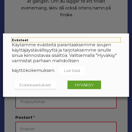
åt gången. Om du lägger till ett finskt
evenemang, skriv då också ortens namn på
finska
Platsen där evenemanget ordnas
*
Evästeet
Käytämme evästeitä parantaaksemme sivujen
käyttäjäystävällisyyttä ja tarjotaksemme sinulle
sinua kiinnostavaa sisältöä. Valitsemalla "Hyväksy"
varmistat parhaan mahdollisen
Gatuadress
*
käyttökokemuksen.
Lue lisää
Evästeasetukset
HYVÄKSY
Postnummer
*
Postort
*