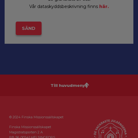
Vår dataskyddsbeskrivning finns
här.
Till huvudmenyn
© 2024 Finska Missionssällskapet
Finska Missionssällskapet
Magistratsporten 2 A
PB 56, 00241 HELSINGFORS