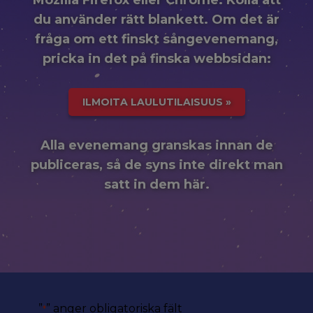
Mozilla Firefox eller Chrome. Kolla att
du använder rätt blankett. Om det är
fråga om ett finskt sångevenemang,
pricka in det på finska webbsidan:
ILMOITA LAULUTILAISUUS »
Alla evenemang granskas innan de
publiceras, så de syns inte direkt man
satt in dem här.
”
” anger obligatoriska fält
*