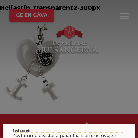
Heijastin_transparent2-300px
GE EN GÅVA
Till huvudmenyn
Evästeet
Käytämme evästeitä parantaaksemme sivujen