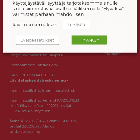
käyttäjäystävällisyyttä ja tarjotaksemme sinulle
sinua kiinnostavaa sisältöä. Valitsemalla "Hyväksy"
varmistat parhaan mahdollisen
© 2024 Finska Missionssällskapet
käyttökokemuksen.
Lue lisää
Finska Missionssällskapet
Magistratsporten 2 A
Evästeasetukset
HYVÄKSY
PB 56, 00241 HELSINGFORS
Tfn (09) 12 971
info@finskamissionssallskapet.fi
Kontonummer: Danske Bank
IBAN FI38 8000 1400 1611 30
Läs dataskyddsbeskrivning ›
Insamlingstillstånd Insamlingstillstånd:
Insamlingstillstånd: Finland RA/2020/1538,
i kraft tillsvidare fr.o.m. 1.1.2021, beviljat
1.12.2020 av Polisstyrelsen.
Åland ÅLR 2025/5437, i kraft 1.1-31.12.2026,
beviljat 28.8.2025 av Ålands
landskapsregering.