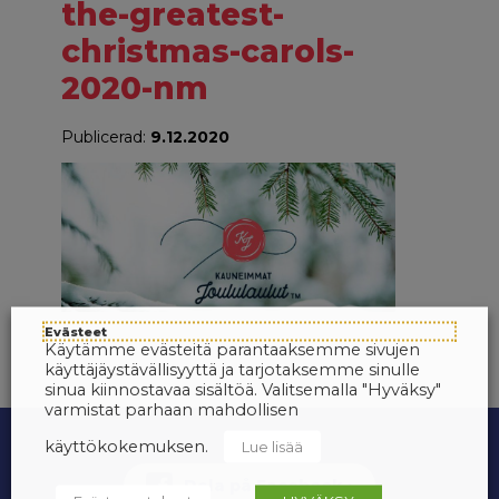
the-greatest-
christmas-carols-
2020-nm
Publicerad:
9.12.2020
Evästeet
Käytämme evästeitä parantaaksemme sivujen
käyttäjäystävällisyyttä ja tarjotaksemme sinulle
sinua kiinnostavaa sisältöä. Valitsemalla "Hyväksy"
varmistat parhaan mahdollisen
käyttökokemuksen.
Lue lisää