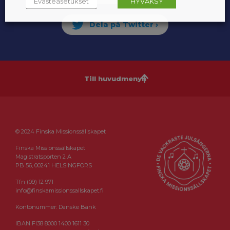
Evästeasetukset
HYVÄKSY
Till huvudmenyn
© 2024 Finska Missionssällskapet
Finska Missionssällskapet
Magistratsporten 2 A
PB 56, 00241 HELSINGFORS
Tfn (09) 12 971
info@finskamissionssallskapet.fi
Kontonummer: Danske Bank
IBAN FI38 8000 1400 1611 30