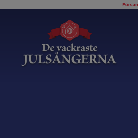
Försam