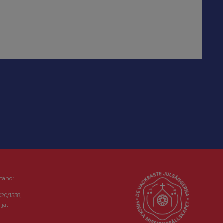
stånd:
020/1538,
ljat