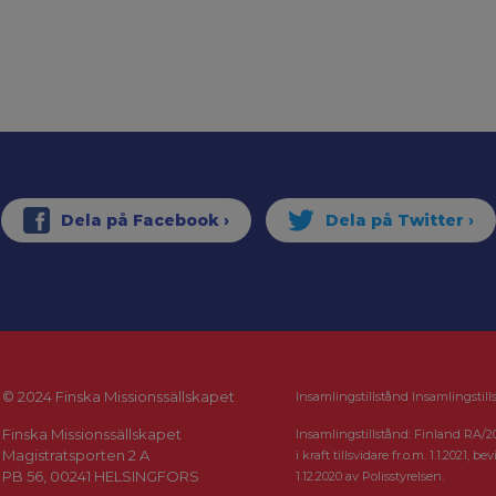
© 2024 Finska Missionssällskapet
Insamlingstillstånd Insamlingstill
Finska Missionssällskapet
Insamlingstillstånd: Finland RA/2
Magistratsporten 2 A
i kraft tillsvidare fr.o.m. 1.1.2021, bevi
PB 56, 00241 HELSINGFORS
1.12.2020 av Polisstyrelsen.