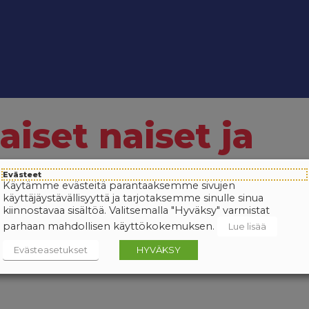
set naiset ja
Evästeet
Käytämme evästeitä parantaaksemme sivujen
käyttäjäystävällisyyttä ja tarjotaksemme sinulle sinua
kiinnostavaa sisältöä. Valitsemalla "Hyväksy" varmistat
parhaan mahdollisen käyttökokemuksen.
Lue lisää
Evästeasetukset
HYVÄKSY