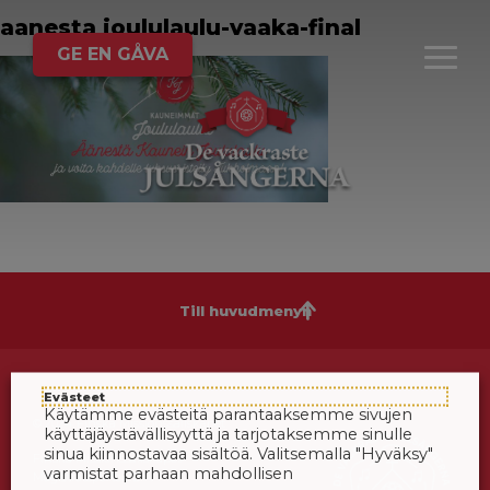
aanesta joululaulu-vaaka-final
GE EN GÅVA
Till huvudmenyn
Evästeet
Käytämme evästeitä parantaaksemme sivujen
© 2024 Finska Missionssällskapet
käyttäjäystävällisyyttä ja tarjotaksemme sinulle
sinua kiinnostavaa sisältöä. Valitsemalla "Hyväksy"
Finska Missionssällskapet
varmistat parhaan mahdollisen
Magistratsporten 2 A