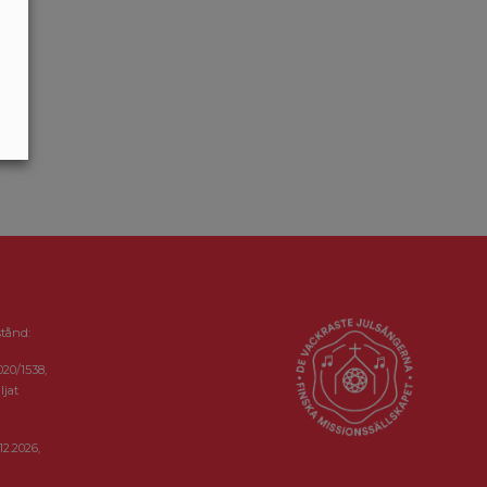
stånd:
020/1538,
ljat
12.2026,