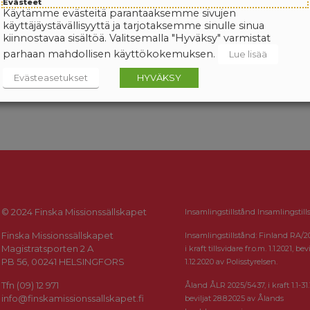
Evästeet
Käytämme evästeitä parantaaksemme sivujen
käyttäjäystävällisyyttä ja tarjotaksemme sinulle sinua
kiinnostavaa sisältöä. Valitsemalla "Hyväksy" varmistat
parhaan mahdollisen käyttökokemuksen.
Lue lisää
Evästeasetukset
HYVÄKSY
© 2024 Finska Missionssällskapet
Insamlingstillstånd Insamlingstill
Finska Missionssällskapet
Insamlingstillstånd: Finland RA/2
Magistratsporten 2 A
i kraft tillsvidare fr.o.m. 1.1.2021, bevi
PB 56, 00241 HELSINGFORS
1.12.2020 av Polisstyrelsen.
Tfn (09) 12 971
Åland ÅLR 2025/5437, i kraft 1.1-31.
info@finskamissionssallskapet.fi
beviljat 28.8.2025 av Ålands