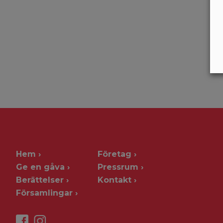
Hem
Företag
Ge en gåva
Pressrum
Berättelser
Kontakt
Församlingar