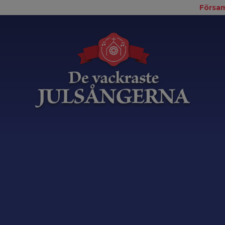
Försam