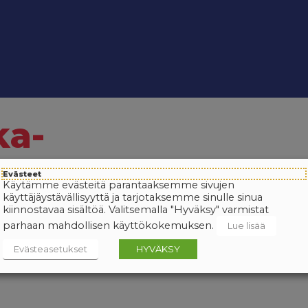
ka-
Evästeet
Käytämme evästeitä parantaaksemme sivujen
käyttäjäystävällisyyttä ja tarjotaksemme sinulle sinua
kiinnostavaa sisältöä. Valitsemalla "Hyväksy" varmistat
parhaan mahdollisen käyttökokemuksen.
Lue lisää
Evästeasetukset
HYVÄKSY