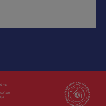
stånd:
020/1538,
ljat