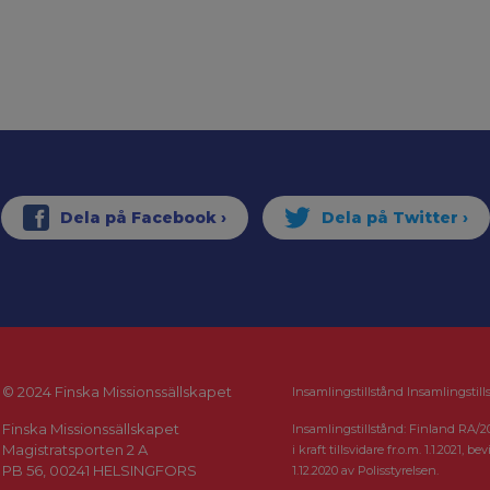
© 2024 Finska Missionssällskapet
Insamlingstillstånd Insamlingstill
Finska Missionssällskapet
Insamlingstillstånd: Finland RA/2
Magistratsporten 2 A
i kraft tillsvidare fr.o.m. 1.1.2021, bevi
PB 56, 00241 HELSINGFORS
1.12.2020 av Polisstyrelsen.