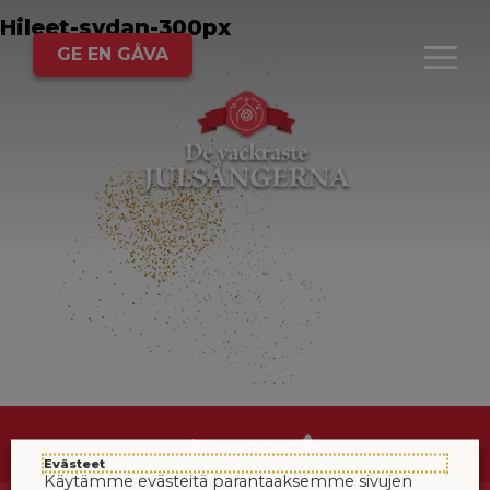
Hileet-sydan-300px
GE EN GÅVA
Till huvudmenyn
Evästeet
Käytämme evästeitä parantaaksemme sivujen