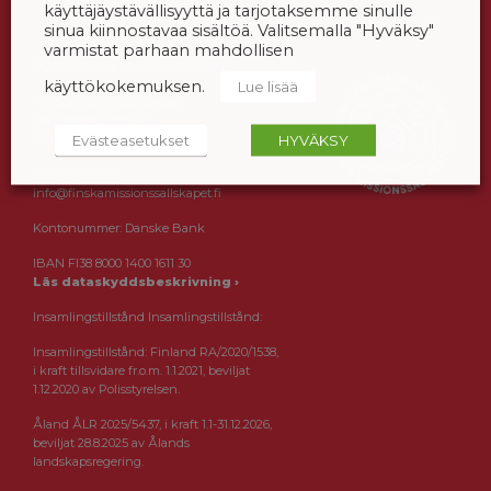
käyttäjäystävällisyyttä ja tarjotaksemme sinulle
sinua kiinnostavaa sisältöä. Valitsemalla "Hyväksy"
varmistat parhaan mahdollisen
© 2024 Finska Missionssällskapet
käyttökokemuksen.
Lue lisää
Finska Missionssällskapet
Magistratsporten 2 A
Evästeasetukset
HYVÄKSY
PB 56, 00241 HELSINGFORS
Tfn (09) 12 971
info@finskamissionssallskapet.fi
Kontonummer: Danske Bank
IBAN FI38 8000 1400 1611 30
Läs dataskyddsbeskrivning ›
Insamlingstillstånd Insamlingstillstånd:
Insamlingstillstånd: Finland RA/2020/1538,
i kraft tillsvidare fr.o.m. 1.1.2021, beviljat
1.12.2020 av Polisstyrelsen.
Åland ÅLR 2025/5437, i kraft 1.1-31.12.2026,
beviljat 28.8.2025 av Ålands
landskapsregering.