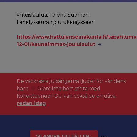
yhteislaulua; kolehti Suomen
Lähetysseuran joulukeräykseen
https://www.hattulanseurakunta.fi/tapahtuma
12-01/kauneimmat-joululaulut
De vackraste julsångerna ljuder för världens
barn.
Glöm inte bort att ta med
kollektpengar! Du kan också ge en gåva
redan idag
.
SE ANDRA TILLFÄLLEN ›
inspis