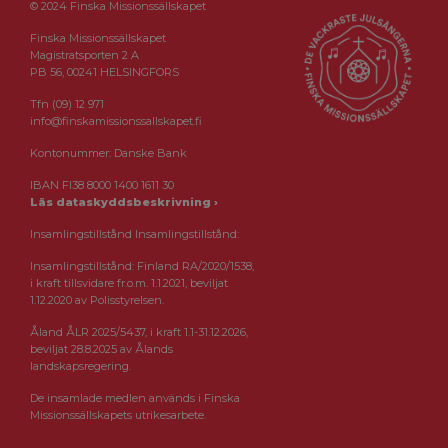
© 2024 Finska Missionssällskapet
Finska Missionssällskapet
Magistratsporten 2 A
PB 56, 00241 HELSINGFORS
Tfn (09) 12 971
info@finskamissionssallskapet.fi
Kontonummer: Danske Bank
IBAN FI38 8000 1400 1611 30
Läs dataskyddsbeskrivning ›
Insamlingstillstånd Insamlingstillstånd:
Insamlingstillstånd: Finland RA/2020/1538,
i kraft tillsvidare fr.o.m. 1.1.2021, beviljat
1.12.2020 av Polisstyrelsen.
Åland ÅLR 2025/5437, i kraft 1.1-31.12.2026,
beviljat 28.8.2025 av Ålands
landskapsregering.
De insamlade medlen används i Finska
Missionssällskapets utrikesarbete.