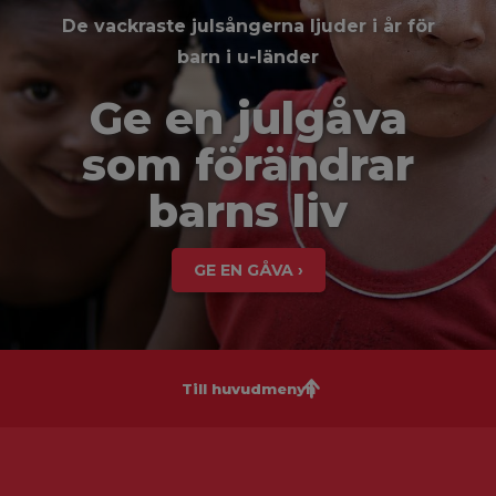
De vackraste julsångerna ljuder i år för
barn i u-länder
Ge en julgåva
som förändrar
barns liv
GE EN GÅVA ›
Till huvudmenyn