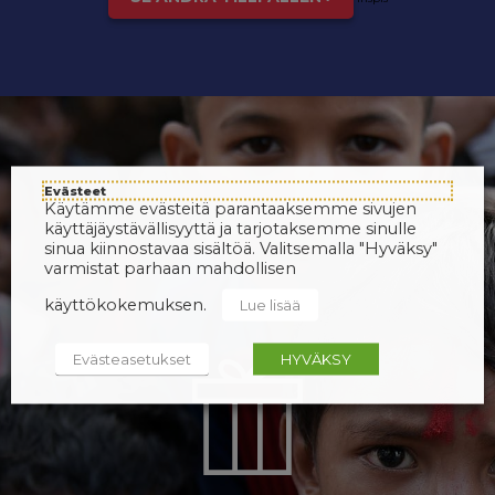
Evästeet
Käytämme evästeitä parantaaksemme sivujen
käyttäjäystävällisyyttä ja tarjotaksemme sinulle
sinua kiinnostavaa sisältöä. Valitsemalla "Hyväksy"
varmistat parhaan mahdollisen
käyttökokemuksen.
Lue lisää
Evästeasetukset
HYVÄKSY