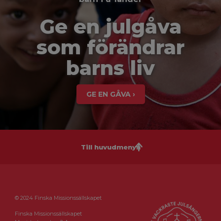
Ge en julgåva
som förändrar
barns liv
GE EN GÅVA ›
Till huvudmenyn
© 2024 Finska Missionssällskapet
Finska Missionssällskapet