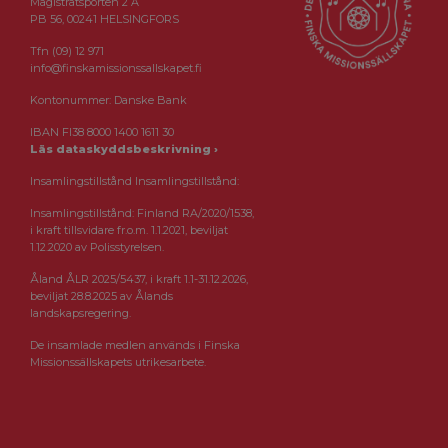
Magistratsporten 2 A
PB 56, 00241 HELSINGFORS
Tfn (09) 12 971
info@finskamissionssallskapet.fi
Kontonummer: Danske Bank
IBAN FI38 8000 1400 1611 30
Läs dataskyddsbeskrivning ›
Insamlingstillstånd Insamlingstillstånd:
Insamlingstillstånd: Finland RA/2020/1538,
i kraft tillsvidare fr.o.m. 1.1.2021, beviljat
1.12.2020 av Polisstyrelsen.
Åland ÅLR 2025/5437, i kraft 1.1-31.12.2026,
beviljat 28.8.2025 av Ålands
landskapsregering.
De insamlade medlen används i Finska
Missionssällskapets utrikesarbete.