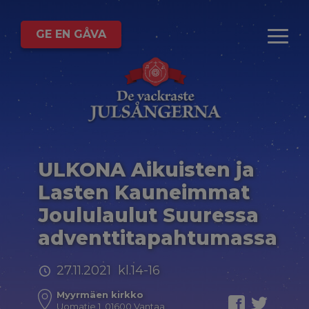
GE EN GÅVA
ULKONA Aikuisten ja
Lasten Kauneimmat
Joululaulut Suuressa
adventtitapahtumassa
27.11.2021 kl.14-16
Myyrmäen kirkko
Uomatie 1, 01600 Vantaa