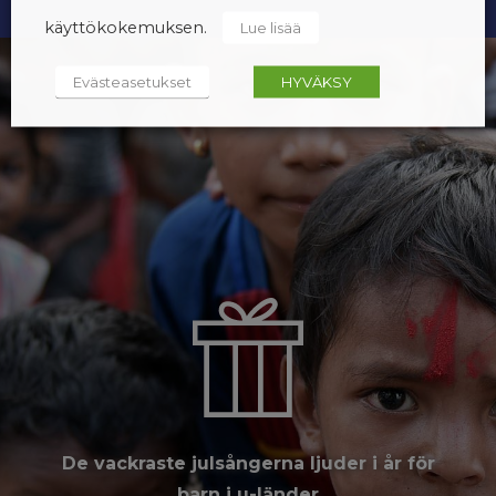
käyttökokemuksen.
Lue lisää
Evästeasetukset
HYVÄKSY
De vackraste julsångerna ljuder i år för
barn i u-länder