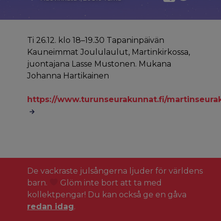
Ti 26.12. klo 18–19.30 Tapaninpäivän
Kauneimmat Joululaulut, Martinkirkossa,
juontajana Lasse Mustonen. Mukana
Johanna Hartikainen
https://www.turunseurakunnat.fi/martinseura
De vackraste julsångerna ljuder för världens
barn.
Glöm inte bort att ta med
kollektpengar! Du kan också ge en gåva
redan idag
.