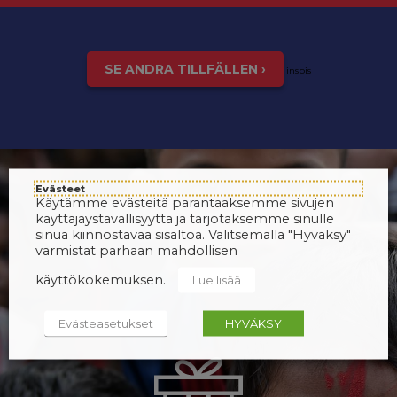
SE ANDRA TILLFÄLLEN ›
inspis
Evästeet
Käytämme evästeitä parantaaksemme sivujen
käyttäjäystävällisyyttä ja tarjotaksemme sinulle
sinua kiinnostavaa sisältöä. Valitsemalla "Hyväksy"
varmistat parhaan mahdollisen
käyttökokemuksen.
Lue lisää
Evästeasetukset
HYVÄKSY