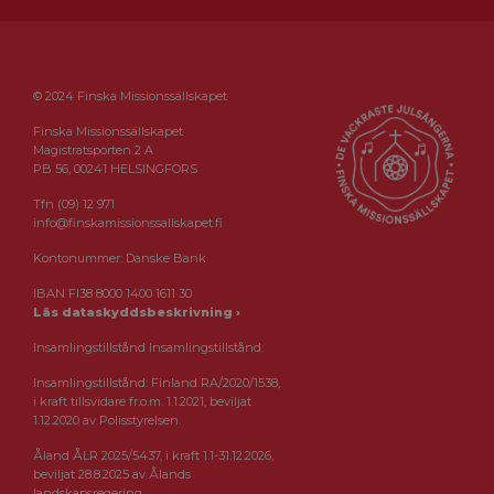
© 2024 Finska Missionssällskapet
Finska Missionssällskapet
Magistratsporten 2 A
PB 56, 00241 HELSINGFORS
Tfn (09) 12 971
info@finskamissionssallskapet.fi
Kontonummer: Danske Bank
IBAN FI38 8000 1400 1611 30
Läs dataskyddsbeskrivning ›
Insamlingstillstånd Insamlingstillstånd:
Insamlingstillstånd: Finland RA/2020/1538,
i kraft tillsvidare fr.o.m. 1.1.2021, beviljat
1.12.2020 av Polisstyrelsen.
Åland ÅLR 2025/5437, i kraft 1.1-31.12.2026,
beviljat 28.8.2025 av Ålands
landskapsregering.