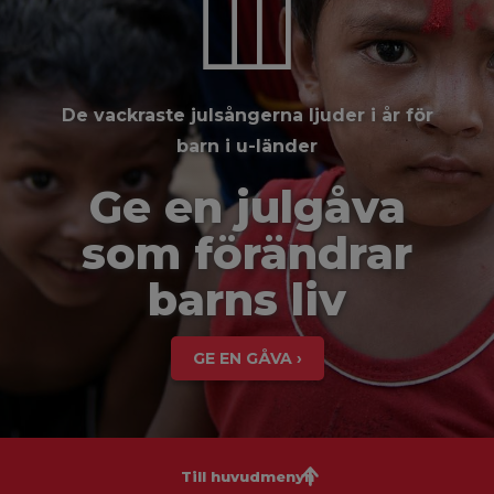
De vackraste julsångerna ljuder i år för
barn i u-länder
Ge en julgåva
som förändrar
barns liv
GE EN GÅVA ›
Till huvudmenyn