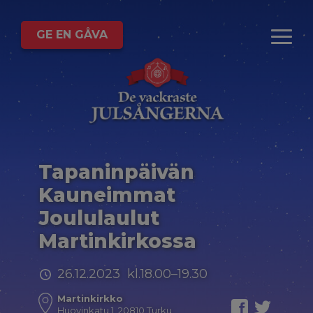
GE EN GÅVA
Tapaninpäivän
Kauneimmat
Joululaulut
Martinkirkossa
26.12.2023 kl.18.00–19.30
Martinkirkko
Huovinkatu 1, 20810 Turku