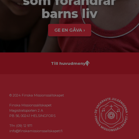
som förändrar
barns liv
GE EN GÅVA ›
Till huvudmenyn
© 2024 Finska Missionssällskapet
Finska Missionssällskapet
Magistratsporten 2 A
PB 56, 00241 HELSINGFORS
Tfn (09) 12 971
info@finskamissionssallskapet.fi