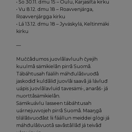
• So 30.11. dmu 15 – Oulu, Karjasilta kirku
• Vu 8.12. dmu 18 – Roavvenjárga,
Roavvenjárgga kirku
• Lá 13.12. dmu 18 – Jyväskylä, Keltinmäki
kirku
—
Muččâdumos juovlâlavluuh čyejih
kuulmâ sämikielân pirrâ Suomâ.
Tábáhtusah fäälih máhđulâšvuođâ
jaskodiđ kuldâliđ juovlâi saavâ já lávluđ
uápis juovlâlavluid tavesämi-, anarâš- já
nuorttâsämikielân.
Sämikuávlu lasseen tábáhtusah
uárnejuvvojeh pirrâ Suomâ. Maaŋgâ
tilálâšvuođâst lii fáállun meiddei glögi já
máhđulâšvuotâ savâstâllâđ já teivâđ