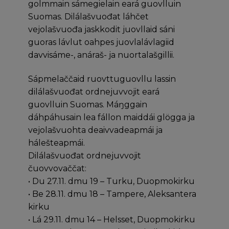
golmmain sámegielain eará guovlluin
Suomas. Dilálašvuođat láhčet
vejolašvuođa jaskkodit juovllaid sáni
guoras lávlut oahpes juovlalávlagiid
davvisáme-, anáraš- ja nuortalašgillii.
Sápmelaččaid ruovttuguovllu lassin
dilálašvuođat ordnejuvvojit eará
guovlluin Suomas. Máŋggain
dáhpáhusain lea fállon maiddái glögga ja
vejolašvuohta deaivvadeapmái ja
hálešteapmái.
Dilálašvuođat ordnejuvvojit
čuovvovaččat:
• Du 27.11. dmu 19 – Turku, Duopmokirku
• Be 28.11. dmu 18 – Tampere, Aleksantera
kirku
• Lá 29.11. dmu 14 – Helsset, Duopmokirku