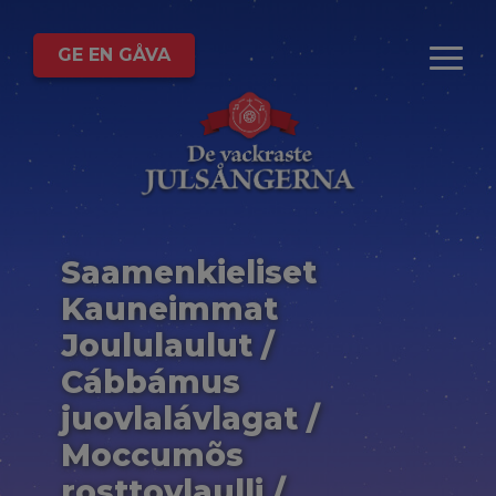
GE EN GÅVA
Saamenkieliset
Kauneimmat
Joululaulut /
Cábbámus
juovlalávlagat /
Moccumõs
rosttovlaulli /