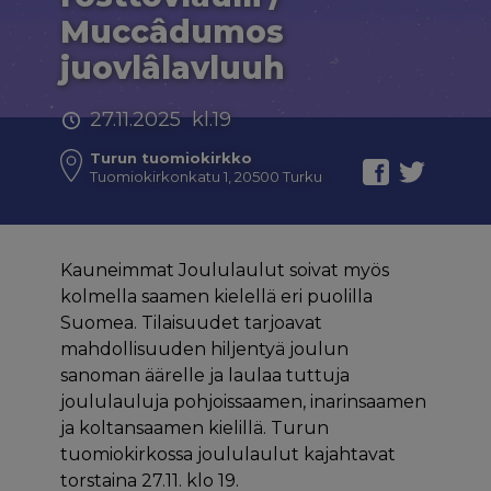
Muccâdumos
juovlâlavluuh
27.11.2025 kl.19
Turun tuomiokirkko
Tuomiokirkonkatu 1, 20500 Turku
Kauneimmat Joululaulut soivat myös
kolmella saamen kielellä eri puolilla
Suomea. Tilaisuudet tarjoavat
mahdollisuuden hiljentyä joulun
sanoman äärelle ja laulaa tuttuja
joululauluja pohjoissaamen, inarinsaamen
ja koltansaamen kielillä. Turun
tuomiokirkossa joululaulut kajahtavat
torstaina 27.11. klo 19.