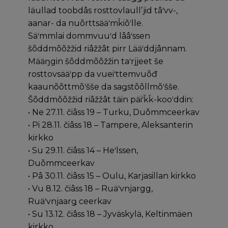
läullad toobdâs rosttovlaullʼjid tâʹvv-,
aanar- da nuõrttsääʹmǩiõʹlle.
Säʹmmlai dommvuuʹd lââʹssen
šõddmõõžžid riâžžât pirr Lääʹddjânnam.
Määŋgin šõddmõõžžin taʹrjjeet še
rosttovsääʹpp da vueiʹttemvuõđ
kaaunõõttmõʹšše da saǥstõõllmõʹšše.
Šõddmõõžžid riâžžât täin päiʹǩǩ-kooʹddin:
• Ne 27.11. čiâss 19 – Turku, Duõmmceerkav
• Pi 28.11. čiâss 18 – Tampere, Aleksanterin
kirkko
• Su 29.11. čiâss 14 – Heʹlssen,
Duõmmceerkav
• Pâ 30.11. čiâss 15 – Oulu, Karjasillan kirkko
• Vu 8.12. čiâss 18 – Ruäʹvnjargg,
Ruäʹvnjaarǥ ceerkav
• Su 13.12. čiâss 18 – Jyväskylä, Keltinmäen
kirkko