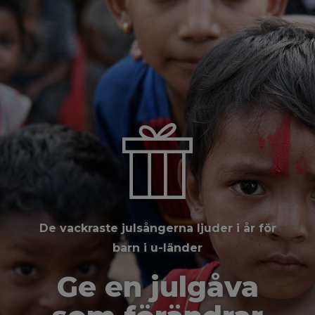
De vackraste julsångerna ljuder i år för
barn i u-länder
Ge en julgåva