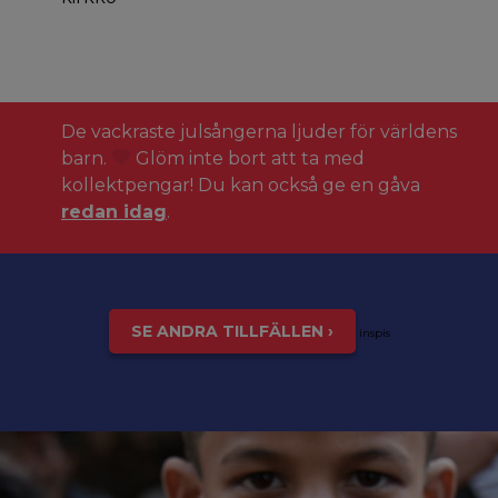
De vackraste julsångerna ljuder för världens
barn.
Glöm inte bort att ta med
kollektpengar! Du kan också ge en gåva
redan idag
.
SE ANDRA TILLFÄLLEN ›
inspis