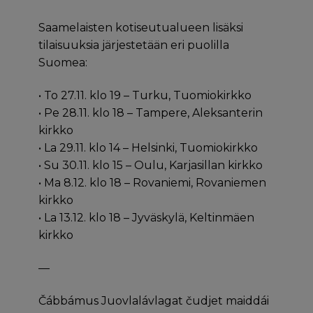
Saamelaisten kotiseutualueen lisäksi
tilaisuuksia järjestetään eri puolilla
Suomea:
• To 27.11. klo 19 – Turku, Tuomiokirkko
• Pe 28.11. klo 18 – Tampere, Aleksanterin
kirkko
• La 29.11. klo 14 – Helsinki, Tuomiokirkko
• Su 30.11. klo 15 – Oulu, Karjasillan kirkko
• Ma 8.12. klo 18 – Rovaniemi, Rovaniemen
kirkko
• La 13.12. klo 18 – Jyväskylä, Keltinmäen
kirkko
—
Čábbámus Juovlalávlagat čudjet maiddái