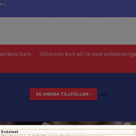
lkä
världens barn.
Glöm inte bort att ta med kollektpeng
SE ANDRA TILLFÄLLEN ›
inspis
Evästeet