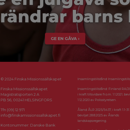
rändrar barns 
GE EN GÅVA ›
© 2024 Finska Missionssällskapet
Insamlingstillstånd Insamlingstill
Finska Missionssällskapet
Insamlingstillstånd: Finland RA/2
Magistratsporten 2 A
i kraft tillsvidare fr.o.m. 1.1.2021, bevi
PB 56, 00241 HELSINGFORS
1.12.2020 av Polisstyrelsen.
Tfn (09) 12 971
Åland ÅLR 2025/5437, i kraft 1.1-31.
info@finskamissionssallskapet.fi
beviljat 28.8.2025 av Ålands
landskapsregering.
Kontonummer: Danske Bank