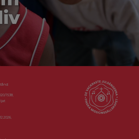
liv
stånd:
020/1538,
ljat
12.2026,