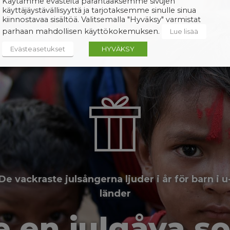
Käytämme evästeitä parantaaksemme sivujen
käyttäjäystävällisyyttä ja tarjotaksemme sinulle sinua
kiinnostavaa sisältöä. Valitsemalla "Hyväksy" varmistat
parhaan mahdollisen käyttökokemuksen.
Lue lisää
Evästeasetukset
HYVÄKSY
De vackraste julsångerna ljuder i år för barn i u
länder
e en julgåva s