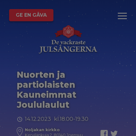
GE EN GÅVA
Nuorten ja
partiolaisten
Kauneimmat
Joululaulut
14.12.2023 kl.18.00-19.30
Noljakan kirkko
Kervilänkuja 2, 80140 Joensuu