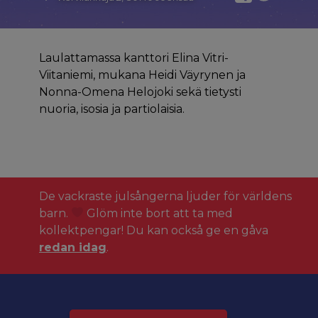
Laulattamassa kanttori Elina Vitri-
Viitaniemi, mukana Heidi Väyrynen ja
Nonna-Omena Helojoki sekä tietysti
nuoria, isosia ja partiolaisia.
De vackraste julsångerna ljuder för världens
barn.
Glöm inte bort att ta med
kollektpengar! Du kan också ge en gåva
redan idag
.