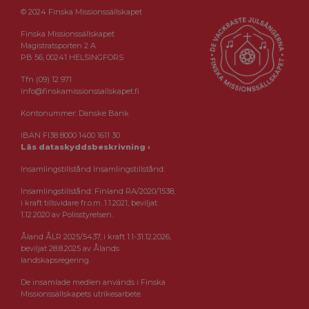
© 2024 Finska Missionssällskapet
Finska Missionssällskapet
Magistratsporten 2 A
PB 56, 00241 HELSINGFORS
Tfn (09) 12 971
info@finskamissionssallskapet.fi
Kontonummer: Danske Bank
IBAN FI38 8000 1400 1611 30
Läs dataskyddsbeskrivning ›
Insamlingstillstånd Insamlingstillstånd:
Insamlingstillstånd: Finland RA/2020/1538,
i kraft tillsvidare fr.o.m. 1.1.2021, beviljat
1.12.2020 av Polisstyrelsen.
Åland ÅLR 2025/5437, i kraft 1.1-31.12.2026,
beviljat 28.8.2025 av Ålands
landskapsregering.
De insamlade medlen används i Finska
Missionssällskapets utrikesarbete.