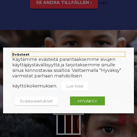
SE ANDRA TILLFÄLLEN ›
inspis
Evästeet
Käytämme evästeitä parantaaksemme sivujen
käyttäjäystävällisyyttä ja tarjotaksemme sinulle
sinua kiinnostavaa sisältöä. Valitsemalla "Hyväksy"
varmistat parhaan mahdollisen
käyttökokemuksen.
Lue lisää
Evästeasetukset
HYVÄKSY