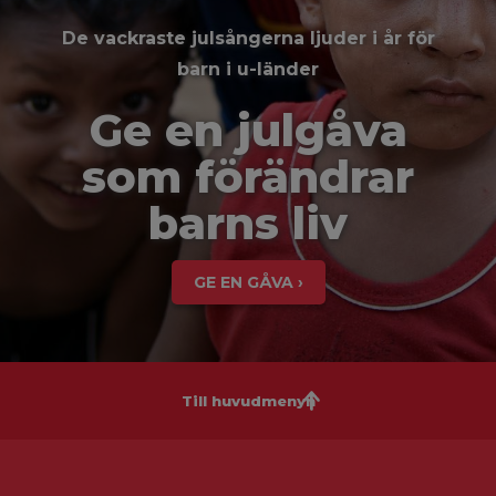
De vackraste julsångerna ljuder i år för
barn i u-länder
Ge en julgåva
som förändrar
barns liv
GE EN GÅVA ›
Till huvudmenyn