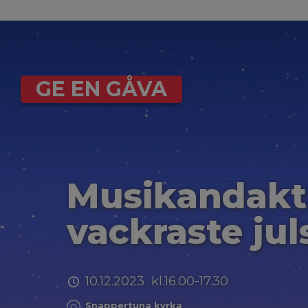
GE EN GÅVA
Musikandakt
vackraste ju
10.12.2023 kl.16.00-17.30
Snappertuna kyrka