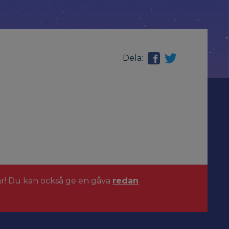
Dela:
ar! Du kan också ge en gåva
redan