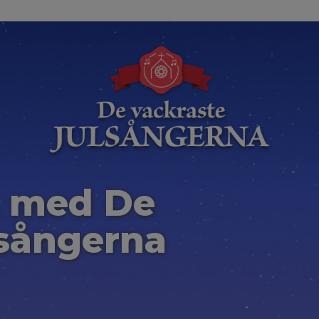
 med De
lsångerna