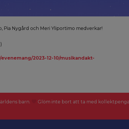
o, Pia Nygård och Meri Yliportimo medverkar!
)
i/evenemang/2023-12-10/musikandakt-
världens barn.
Glöm inte bort att ta med kollektpeng