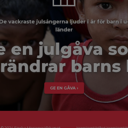
De vackraste julsångerna ljuder i år för barn i u
länder
e en julgåva s
rändrar barns 
GE EN GÅVA ›
© 2024 Finska Missionssällskapet
Insamlingstillstånd Insamlingstill