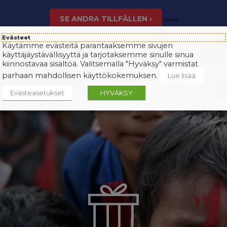
SE ANDRA TILLFÄLLEN ›
inspis
Evästeet
Käytämme evästeitä parantaaksemme sivujen
käyttäjäystävällisyyttä ja tarjotaksemme sinulle sinua
kiinnostavaa sisältöä. Valitsemalla "Hyväksy" varmistat
parhaan mahdollisen käyttökokemuksen.
Lue lisää
Evästeasetukset
HYVÄKSY