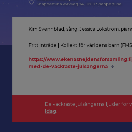
Snappertuna kyrkväg 94, 10710 Snappertuna
Kim Svennblad, sång, Jessica Lökström, pian
Fritt inträde | Kollekt för världens barn (FMS
https://www.ekenasnejdensforsamling.f
med-de-vackraste-julsangerna
De vackraste julsångerna ljuder för 
idag
.