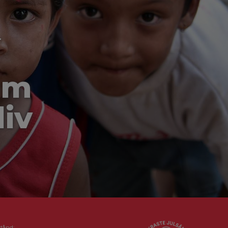
-
om
liv
stånd: