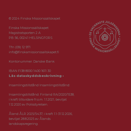
© 2024 Finska Missionssällskapet
Finska Missionssällskapet
Magistratsporten 2 A
PB 56, 00241 HELSINGFORS
Tfn (09) 12 971
info@finskamissionssallskapet.fi
Kontonummer: Danske Bank
IBAN FI38 8000 1400 1611 30
Läs dataskyddsbeskrivning ›
Insamlingstillstånd Insamlingstillstånd:
Insamlingstillstånd: Finland RA/2020/1538,
i kraft tillsvidare fr.o.m. 1.1.2021, beviljat
1.12.2020 av Polisstyrelsen.
Åland ÅLR 2025/5437, i kraft 1.1-31.12.2026,
beviljat 28.8.2025 av Ålands
landskapsregering.