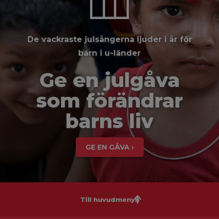
De vackraste julsångerna ljuder i år för
barn i u-länder
Ge en julgåva
som förändrar
barns liv
GE EN GÅVA ›
Till huvudmenyn