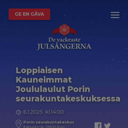
GE EN GÅVA
Loppiaisen
Kauneimmat
Joululaulut Porin
seurakuntakeskuksessa
6.1.2025 kl.14.00
Porin seurakuntakeskus
Itäpuisto 14, 28100 Pori