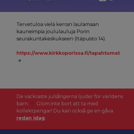
Tervetuloa vielä kerran laulamaan
kauneimpia joululauluja Porin
seurakuntakeskukseen (Itäpuisto 14).
https://www.kirkkoporissa.fi/tapahtumat
De vackraste julsångerna ljuder för världens
barn.
Glöm inte bort att ta med
kollektpengar! Du kan också ge en gåva
redan idag
.