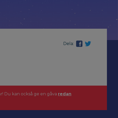
Dela:
ar! Du kan också ge en gåva
redan