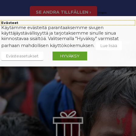
SE ANDRA TILLFÄLLEN ›
inspis
Evästeet
Käytämme evästeitä parantaaksemme sivujen
käyttäjäystävällisyyttä ja tarjotaksemme sinulle sinua
kiinnostavaa sisältöä. Valitsemalla "Hyväksy" varmistat
parhaan mahdollisen käyttökokemuksen.
Lue lisää
Evästeasetukset
HYVÄKSY