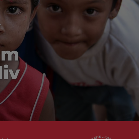
-
om
liv