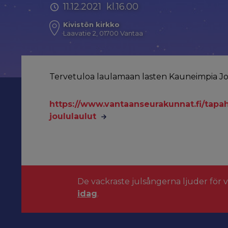
11.12.2021 kl.16.00
Kivistön kirkko
Laavatie 2, 01700 Vantaa
Tervetuloa laulamaan lasten Kauneimpia Jo
https://www.vantaanseurakunnat.fi/tapa
joululaulut
De vackraste julsångerna ljuder för 
idag
.