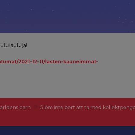
ululauluja!
htumat/2021-12-11/lasten-kauneimmat-
världens barn.
Glöm inte bort att ta med kollektpeng