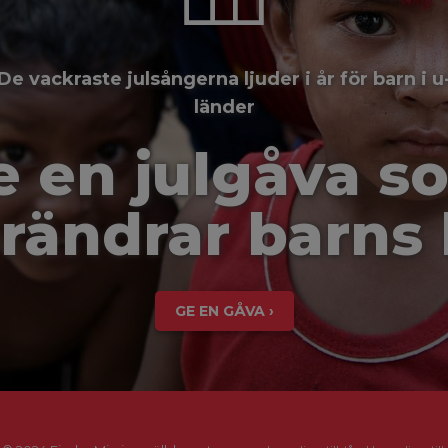
De vackraste julsångerna ljuder i år för barn i u
länder
e en julgåva s
rändrar barns 
GE EN GÅVA ›