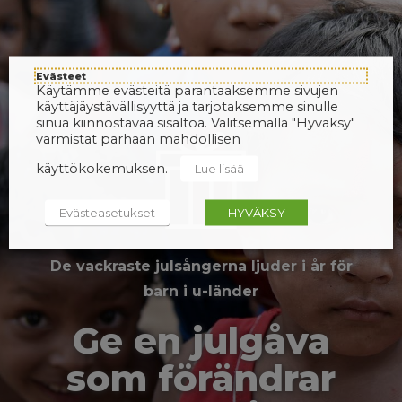
Evästeet
Käytämme evästeitä parantaaksemme sivujen
käyttäjäystävällisyyttä ja tarjotaksemme sinulle
sinua kiinnostavaa sisältöä. Valitsemalla "Hyväksy"
varmistat parhaan mahdollisen
käyttökokemuksen.
Lue lisää
Evästeasetukset
HYVÄKSY
De vackraste julsångerna ljuder i år för
barn i u-länder
Ge en julgåva
som förändrar