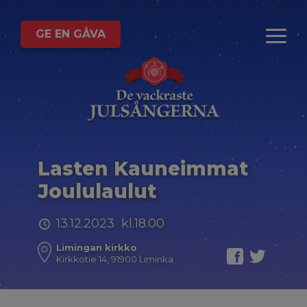
GE EN GÅVA
Lasten Kauneimmat
Joululaulut
13.12.2023 kl.18.00
Limingan kirkko
Kirkkotie 14, 91900 Liminka