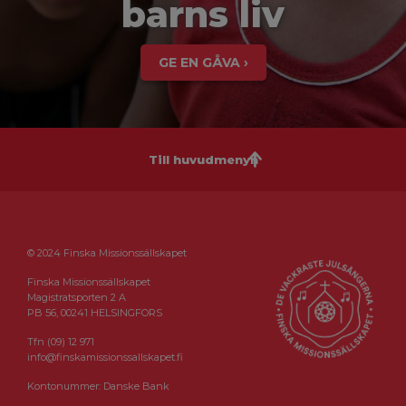
barns liv
GE EN GÅVA ›
Till huvudmenyn
© 2024 Finska Missionssällskapet
Finska Missionssällskapet
Magistratsporten 2 A
PB 56, 00241 HELSINGFORS
Tfn (09) 12 971
info@finskamissionssallskapet.fi
Kontonummer: Danske Bank