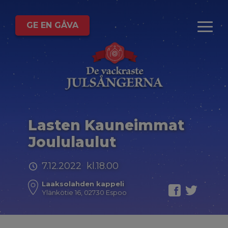
GE EN GÅVA
Lasten Kauneimmat
Joululaulut
7.12.2022 kl.18.00
Laaksolahden kappeli
Ylänkötie 16, 02730 Espoo