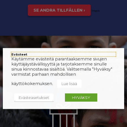
SE ANDRA TILLFÄLLEN ›
inspis
Evästeet
Käytämme evästeitä parantaaksemme sivujen
käyttäjäystävällisyyttä ja tarjotaksemme sinulle
sinua kiinnostavaa sisältöä. Valitsemalla "Hyväksy"
varmistat parhaan mahdollisen
käyttökokemuksen.
Lue lisää
Evästeasetukset
HYVÄKSY