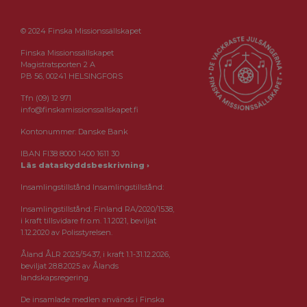
© 2024 Finska Missionssällskapet
Finska Missionssällskapet
Magistratsporten 2 A
PB 56, 00241 HELSINGFORS
Tfn (09) 12 971
info@finskamissionssallskapet.fi
Kontonummer: Danske Bank
IBAN FI38 8000 1400 1611 30
Läs dataskyddsbeskrivning ›
Insamlingstillstånd Insamlingstillstånd:
Insamlingstillstånd: Finland RA/2020/1538,
i kraft tillsvidare fr.o.m. 1.1.2021, beviljat
1.12.2020 av Polisstyrelsen.
Åland ÅLR 2025/5437, i kraft 1.1-31.12.2026,
beviljat 28.8.2025 av Ålands
landskapsregering.
De insamlade medlen används i Finska