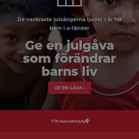
De vackraste julsångerna ljuder i år för
barn i u-länder
Ge en julgåva
som förändrar
barns liv
GE EN GÅVA ›
Till huvudmenyn