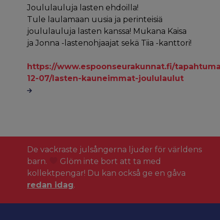
Joululauluja lasten ehdoilla!
Tule laulamaan uusia ja perinteisiä
joululauluja lasten kanssa! Mukana Kaisa
ja Jonna -lastenohjaajat sekä Tiia -kanttori!
https://www.espoonseurakunnat.fi/tapahtuma
12-07/lasten-kauneimmat-joululaulut
De vackraste julsångerna ljuder för världens
barn.
Glöm inte bort att ta med
kollektpengar! Du kan också ge en gåva
redan idag
.