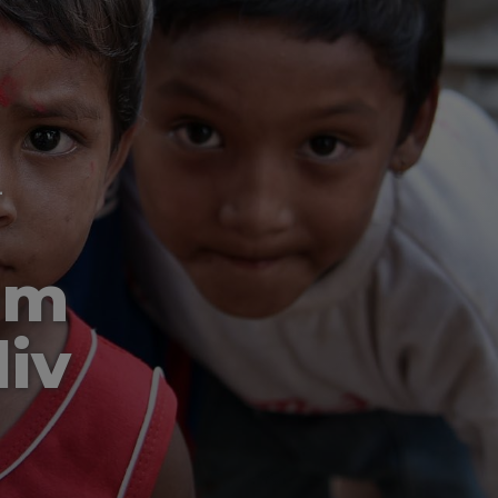
-
om
liv