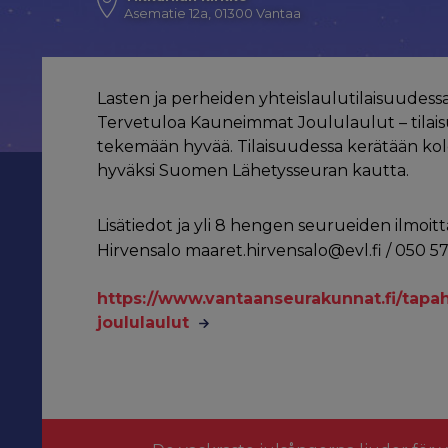
Asematie 12a, 01300 Vantaa
Lasten ja perheiden yhteislaulutilaisuudess
Tervetuloa Kauneimmat Joululaulut – tilai
tekemään hyvää. Tilaisuudessa kerätään kol
hyväksi Suomen Lähetysseuran kautta.
Lisätiedot ja yli 8 hengen seurueiden ilmoit
Hirvensalo maaret.hirvensalo@evl.fi / 050 57
https://www.vantaanseurakunnat.fi/tap
joululaulut