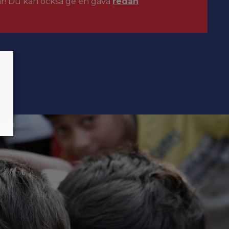
ar! Du kan också ge en gåva
redan