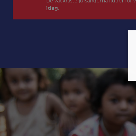
De vackraste julsångerna ljuder för 
idag
.