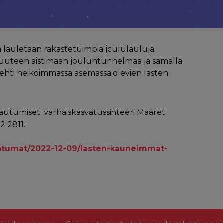
a lauletaan rakastetuimpia joululauluja.
suuteen aistimaan jouluntunnelmaa ja samalla
ehti heikoimmassa asemassa olevien lasten
tautumiset: varhaiskasvatussihteeri Maaret
2 2811.
ahtumat/2022-12-09/lasten-kauneimmat-