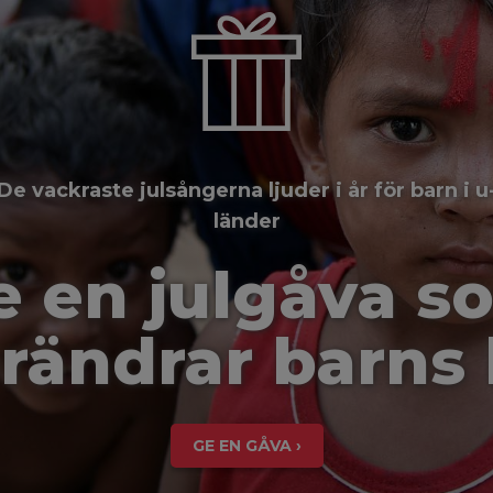
De vackraste julsångerna ljuder i år för barn i u
länder
e en julgåva s
rändrar barns 
GE EN GÅVA ›