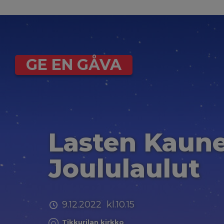
GE EN GÅVA
Lasten Kaun
Joululaulut
9.12.2022 kl.10.15
Tikkurilan kirkko