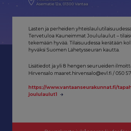
Asematie 12a, 01300 Vantaa
Lasten ja perheiden yhteislaulutilaisuudess
Tervetuloa Kauneimmat Joululaulut – tilai
tekemään hyvää. Tilaisuudessa kerätään kol
hyväksi Suomen Lähetysseuran kautta.
Lisätiedot ja yli 8 hengen seurueiden ilmoit
Hirvensalo maaret.hirvensalo@evl.fi / 050 57
https://www.vantaanseurakunnat.fi/tap
joululaulut1