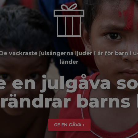
De vackraste julsångerna ljuder i år för barn i u
länder
e en julgåva s
rändrar barns 
GE EN GÅVA ›