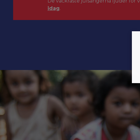
De vackraste julsångerna ljuder för 
idag
.