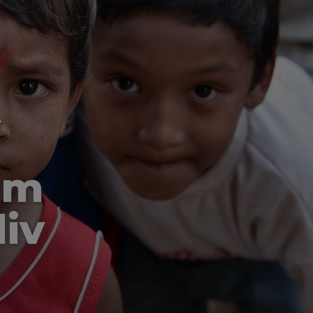
-
om
liv