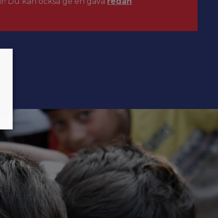
ar! Du kan också ge en gåva
redan