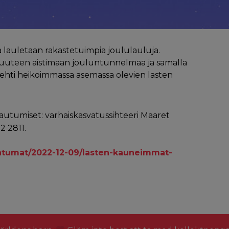
a lauletaan rakastetuimpia joululauluja.
suuteen aistimaan jouluntunnelmaa ja samalla
ehti heikoimmassa asemassa olevien lasten
tautumiset: varhaiskasvatussihteeri Maaret
2 2811.
ahtumat/2022-12-09/lasten-kauneimmat-