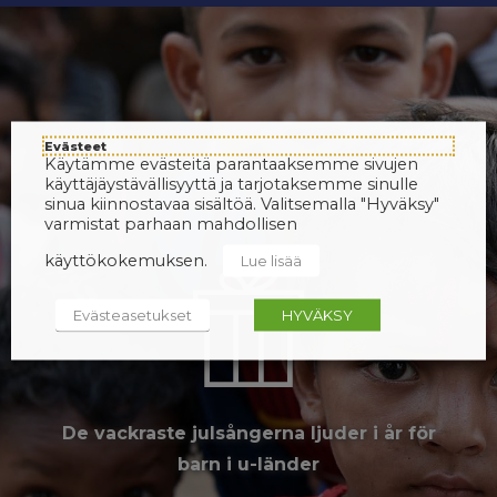
Evästeet
Käytämme evästeitä parantaaksemme sivujen
käyttäjäystävällisyyttä ja tarjotaksemme sinulle
sinua kiinnostavaa sisältöä. Valitsemalla "Hyväksy"
varmistat parhaan mahdollisen
käyttökokemuksen.
Lue lisää
Evästeasetukset
HYVÄKSY
De vackraste julsångerna ljuder i år för
barn i u-länder