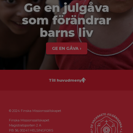
Ge en julgåva
som förändrar
barns liv
GE EN GÅVA ›
Till huvudmenyn
© 2024 Finska Missionssällskapet
Finska Missionssällskapet
Magistratsporten 2 A
PB 56, 00241 HELSINGFORS