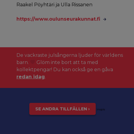
Raakel Pöyhtäri ja Ulla Rissanen
https://www.oulunseurakunnat.fi
De vackraste julsångerna ljuder för världens
barn.
Glöm inte bort att ta med
kollektpengar! Du kan också ge en gåva
redan idag
.
SE ANDRA TILLFÄLLEN ›
inspis