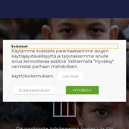
Evästeet
Käytämme evästeitä parantaaksemme sivujen
käyttäjäystävällisyyttä ja tarjotaksemme sinulle
sinua kiinnostavaa sisältöä. Valitsemalla "Hyväksy"
varmistat parhaan mahdollisen
käyttökokemuksen.
Lue lisää
Evästeasetukset
HYVÄKSY
De vackraste julsångerna ljuder i år för