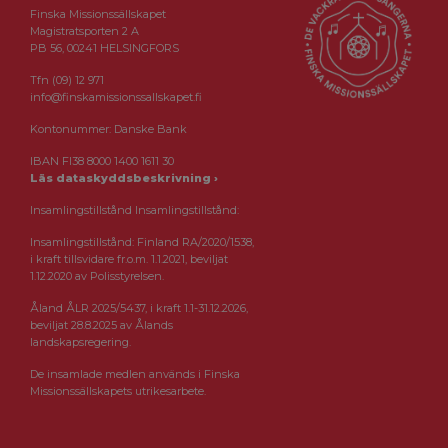
Finska Missionssällskapet
Magistratsporten 2 A
PB 56, 00241 HELSINGFORS
Tfn (09) 12 971
info@finskamissionssallskapet.fi
Kontonummer: Danske Bank
IBAN FI38 8000 1400 1611 30
Läs dataskyddsbeskrivning ›
Insamlingstillstånd Insamlingstillstånd:
Insamlingstillstånd: Finland RA/2020/1538,
i kraft tillsvidare fr.o.m. 1.1.2021, beviljat
1.12.2020 av Polisstyrelsen.
Åland ÅLR 2025/5437, i kraft 1.1-31.12.2026,
beviljat 28.8.2025 av Ålands
landskapsregering.
De insamlade medlen används i Finska
Missionssällskapets utrikesarbete.