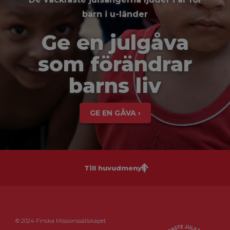
barn i u-länder
Ge en julgåva
som förändrar
barns liv
GE EN GÅVA ›
Till huvudmenyn
© 2024 Finska Missionssällskapet