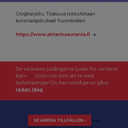
Glögitarjoilu. Tilaisuus toteutetaan
koronarajoitukset huomioiden.
https://www.ahtarinseuranta.fi
De vackraste julsångerna ljuder för världens
barn.
Glöm inte bort att ta med
kollektpengar! Du kan också ge en gåva
redan idag
.
SE ANDRA TILLFÄLLEN ›
inspis