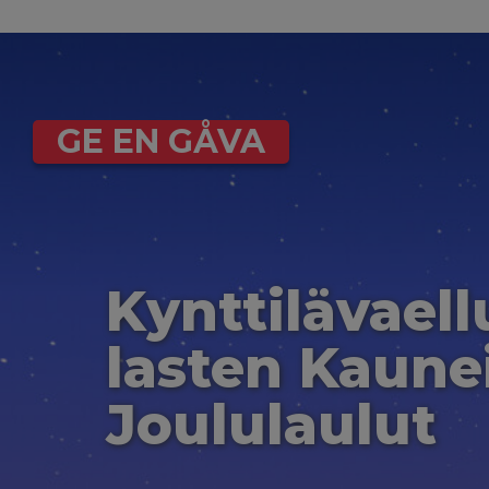
GE EN GÅVA
Kynttilävaell
lasten Kaun
Joululaulut