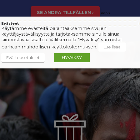
SE ANDRA TILLFÄLLEN ›
inspis
Evästeet
Käytämme evästeitä parantaaksemme sivujen
käyttäjäystävällisyyttä ja tarjotaksemme sinulle sinua
kiinnostavaa sisältöä. Valitsemalla "Hyväksy" varmistat
parhaan mahdollisen käyttökokemuksen.
Lue lisää
Evästeasetukset
HYVÄKSY