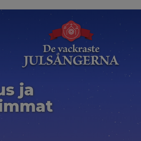
us ja
eimmat