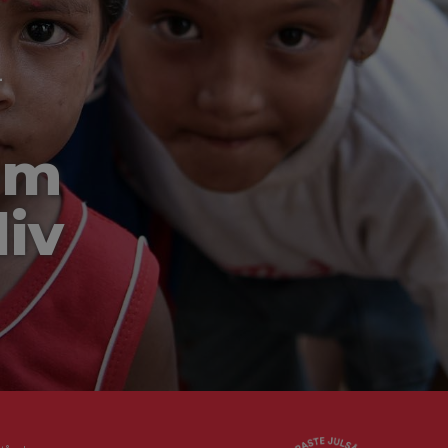
-
om
liv