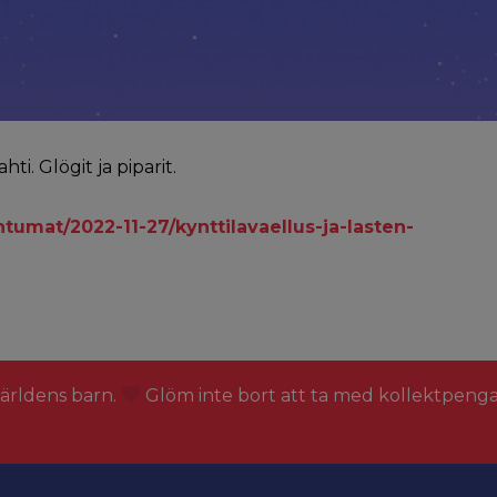
ti. Glögit ja piparit.
tumat/2022-11-27/kynttilavaellus-ja-lasten-
världens barn.
Glöm inte bort att ta med kollektpeng