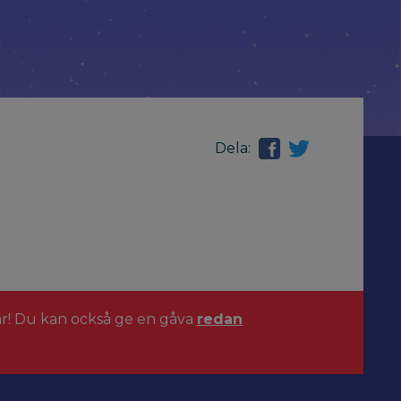
Dela:
ar! Du kan också ge en gåva
redan