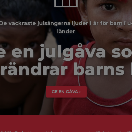
De vackraste julsångerna ljuder i år för barn i u
länder
e en julgåva s
rändrar barns 
GE EN GÅVA ›