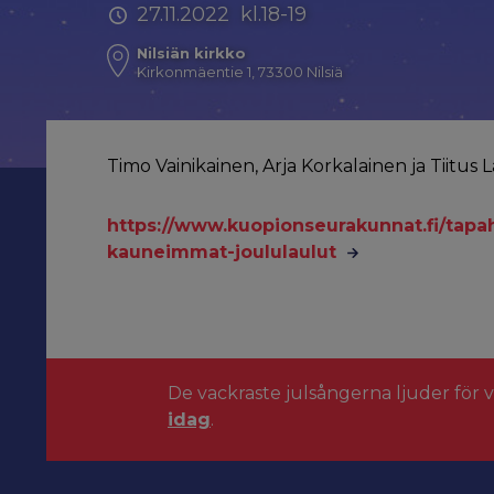
27.11.2022 kl.18-19
Nilsiän kirkko
Kirkonmäentie 1, 73300 Nilsiä
Timo Vainikainen, Arja Korkalainen ja Tiitus Lah
https://www.kuopionseurakunnat.fi/tapah
kauneimmat-joululaulut
De vackraste julsångerna ljuder för 
idag
.