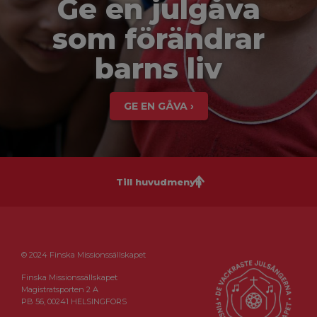
Ge en julgåva
som förändrar
barns liv
GE EN GÅVA ›
Till huvudmenyn
© 2024 Finska Missionssällskapet
Finska Missionssällskapet
Magistratsporten 2 A
PB 56, 00241 HELSINGFORS