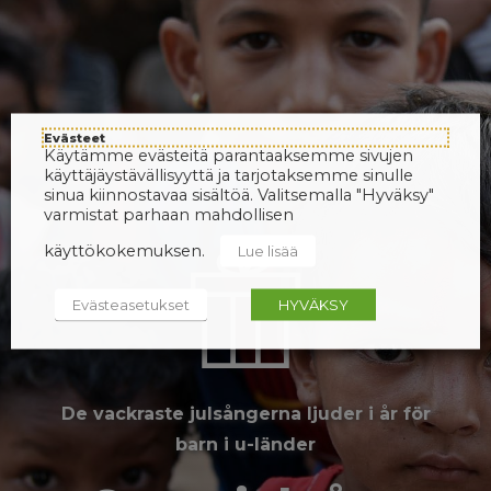
Evästeet
Käytämme evästeitä parantaaksemme sivujen
käyttäjäystävällisyyttä ja tarjotaksemme sinulle
sinua kiinnostavaa sisältöä. Valitsemalla "Hyväksy"
varmistat parhaan mahdollisen
käyttökokemuksen.
Lue lisää
Evästeasetukset
HYVÄKSY
De vackraste julsångerna ljuder i år för
barn i u-länder