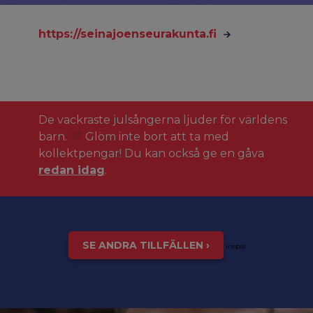
https://seinajoenseurakunta.fi
De vackraste julsångerna ljuder för världens
barn.
Glöm inte bort att ta med
kollektpengar! Du kan också ge en gåva
redan idag
.
SE ANDRA TILLFÄLLEN ›
inspis