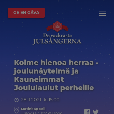
GE EN GÅVA
Kolme hienoa herraa -
joulunäytelmä ja
Kauneimmat
Joululaulut perheille
28.11.2021 kl.15.00
Matinkappeli
Liisankuja 3, 02230 Espoo