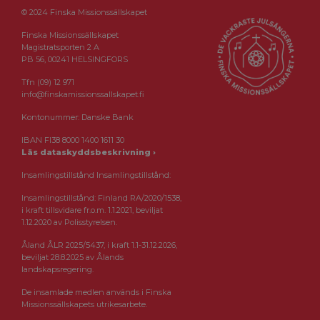
© 2024 Finska Missionssällskapet
Finska Missionssällskapet
Magistratsporten 2 A
PB 56, 00241 HELSINGFORS
Tfn (09) 12 971
info@finskamissionssallskapet.fi
Kontonummer: Danske Bank
IBAN FI38 8000 1400 1611 30
Läs dataskyddsbeskrivning ›
Insamlingstillstånd Insamlingstillstånd:
Insamlingstillstånd: Finland RA/2020/1538,
i kraft tillsvidare fr.o.m. 1.1.2021, beviljat
1.12.2020 av Polisstyrelsen.
Åland ÅLR 2025/5437, i kraft 1.1-31.12.2026,
beviljat 28.8.2025 av Ålands
landskapsregering.
De insamlade medlen används i Finska
Missionssällskapets utrikesarbete.