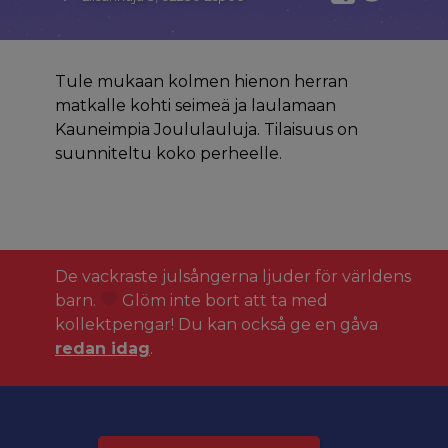
Tule mukaan kolmen hienon herran
matkalle kohti seimeä ja laulamaan
Kauneimpia Joululauluja. Tilaisuus on
suunniteltu koko perheelle.
De vackraste julsångerna ljuder för världens
barn.
Glöm inte bort att ta med
kollektpengar! Du kan också ge en gåva
redan idag
.