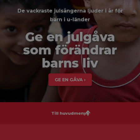
De vackraste julsångerna ljuder i år för
barn i u-länder
Ge en julgåva
som förändrar
barns liv
GE EN GÅVA ›
Till huvudmenyn