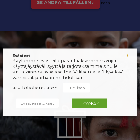
SE ANDRA TILLFÄLLEN ›
inspis
Evästeet
Käytämme evästeitä parantaaksemme sivujen
käyttäjäystävällisyyttä ja tarjotaksemme sinulle
sinua kiinnostavaa sisältöä. Valitsemalla "Hyväksy"
varmistat parhaan mahdollisen
käyttökokemuksen.
Lue lisää
Evästeasetukset
HYVÄKSY