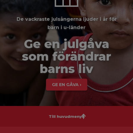
De vackraste julsångerna ljuder i år för
barn i u-länder
Ge en julgåva
som förändrar
barns liv
GE EN GÅVA ›
Till huvudmenyn