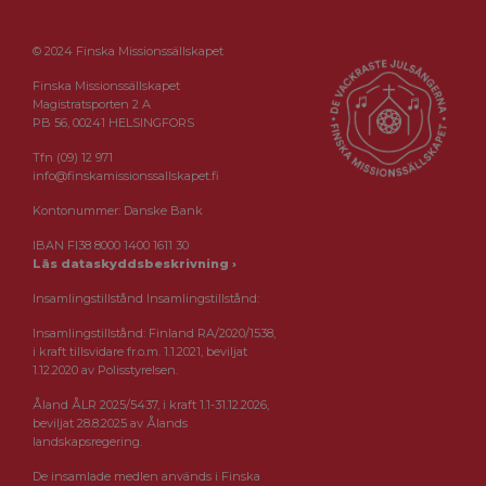
© 2024 Finska Missionssällskapet
Finska Missionssällskapet
Magistratsporten 2 A
PB 56, 00241 HELSINGFORS
Tfn (09) 12 971
info@finskamissionssallskapet.fi
Kontonummer: Danske Bank
IBAN FI38 8000 1400 1611 30
Läs dataskyddsbeskrivning ›
Insamlingstillstånd Insamlingstillstånd:
Insamlingstillstånd: Finland RA/2020/1538,
i kraft tillsvidare fr.o.m. 1.1.2021, beviljat
1.12.2020 av Polisstyrelsen.
Åland ÅLR 2025/5437, i kraft 1.1-31.12.2026,
beviljat 28.8.2025 av Ålands
landskapsregering.
De insamlade medlen används i Finska