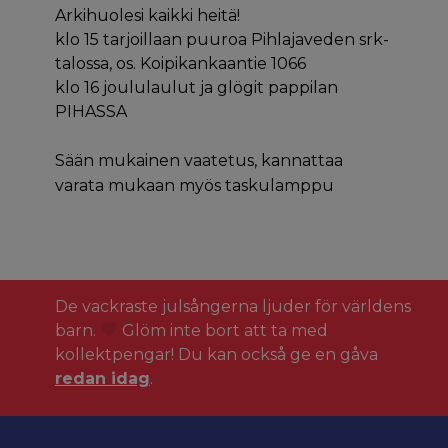
Arkihuolesi kaikki heitä!
klo 15 tarjoillaan puuroa Pihlajaveden srk-
talossa, os. Koipikankaantie 1066
klo 16 joululaulut ja glögit pappilan
PIHASSA
Sään mukainen vaatetus, kannattaa
varata mukaan myös taskulamppu
De vackraste julsångerna ljuder för världens
barn.
Glöm inte bort att ta med
kollektpengar! Du kan också ge en gåva
redan idag
.