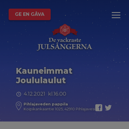
GE EN GÅVA
Kauneimmat
Joululaulut
4.12.2021 kl.16.00
Pihlajaveden pappila
Koipikankaantie 1025, 42910 Pihlajavesi