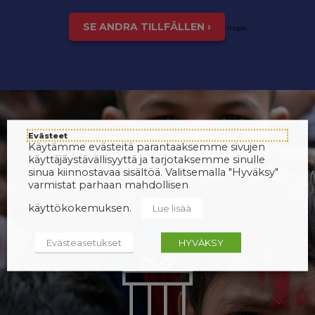
SE ANDRA TILLFÄLLEN ›
inspis
Evästeet
Käytämme evästeitä parantaaksemme sivujen
käyttäjäystävällisyyttä ja tarjotaksemme sinulle
sinua kiinnostavaa sisältöä. Valitsemalla "Hyväksy"
varmistat parhaan mahdollisen
käyttökokemuksen.
Lue lisää
Evästeasetukset
HYVÄKSY