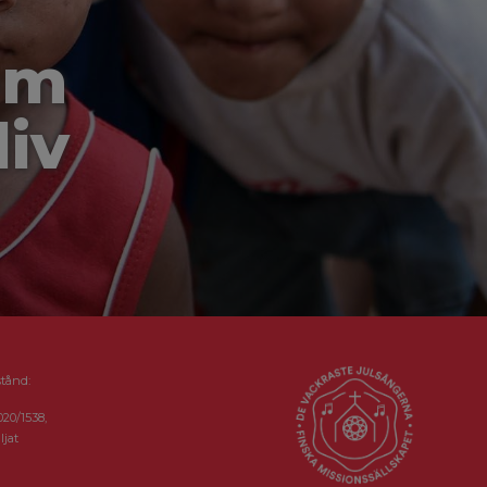
om
liv
stånd:
020/1538,
ljat