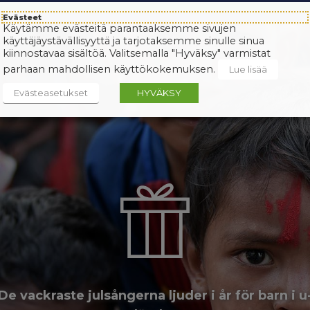
Evästeet
Käytämme evästeitä parantaaksemme sivujen
käyttäjäystävällisyyttä ja tarjotaksemme sinulle sinua
kiinnostavaa sisältöä. Valitsemalla "Hyväksy" varmistat
parhaan mahdollisen käyttökokemuksen.
Lue lisää
Evästeasetukset
HYVÄKSY
De vackraste julsångerna ljuder i år för barn i u