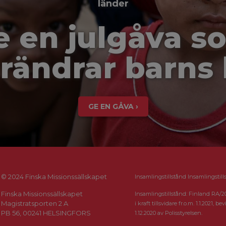
länder
e en julgåva s
rändrar barns 
GE EN GÅVA ›
© 2024 Finska Missionssällskapet
Insamlingstillstånd Insamlingstill
Finska Missionssällskapet
Insamlingstillstånd: Finland RA/2
Magistratsporten 2 A
i kraft tillsvidare fr.o.m. 1.1.2021, bevi
PB 56, 00241 HELSINGFORS
1.12.2020 av Polisstyrelsen.