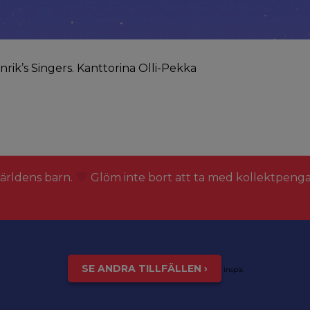
ik’s Singers. Kanttorina Olli-Pekka
världens barn.
Glöm inte bort att ta med kollektpeng
SE ANDRA TILLFÄLLEN ›
inspis