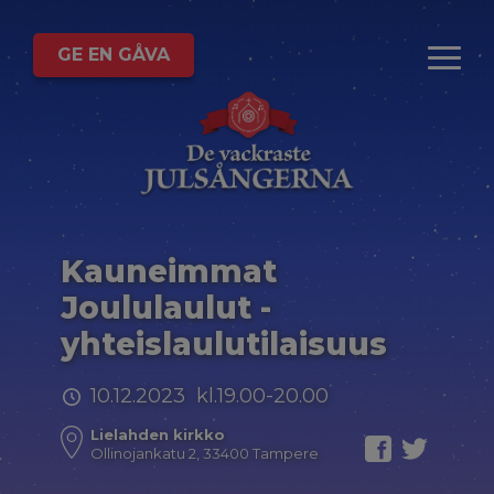
GE EN GÅVA
Kauneimmat
Joululaulut -
yhteislaulutilaisuus
10.12.2023 kl.19.00-20.00
Lielahden kirkko
Ollinojankatu 2, 33400 Tampere