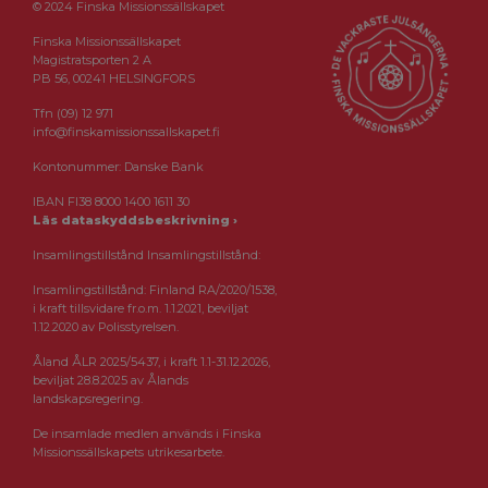
© 2024 Finska Missionssällskapet
Finska Missionssällskapet
Magistratsporten 2 A
PB 56, 00241 HELSINGFORS
Tfn (09) 12 971
info@finskamissionssallskapet.fi
Kontonummer: Danske Bank
IBAN FI38 8000 1400 1611 30
Läs dataskyddsbeskrivning ›
Insamlingstillstånd Insamlingstillstånd:
Insamlingstillstånd: Finland RA/2020/1538,
i kraft tillsvidare fr.o.m. 1.1.2021, beviljat
1.12.2020 av Polisstyrelsen.
Åland ÅLR 2025/5437, i kraft 1.1-31.12.2026,
beviljat 28.8.2025 av Ålands
landskapsregering.
De insamlade medlen används i Finska
Missionssällskapets utrikesarbete.