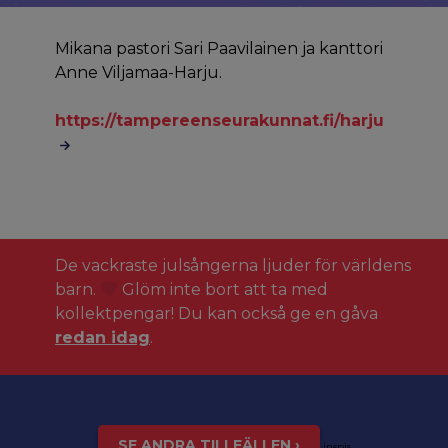
Mikana pastori Sari Paavilainen ja kanttori
Anne Viljamaa-Harju.
https://tampereenseurakunnat.fi/harju
De vackraste julsångerna ljuder för världens
barn.
Glöm inte bort att ta med
kollektpengar! Du kan också ge en gåva
redan idag
.
SE ANDRA TILLFÄLLEN ›
inspis