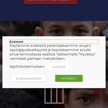
Evästeet
Käytämme evästeitä parantaaksemme sivujen
käyttäjäystävällisyyttä ja tarjotaksemme sinulle
sinua kiinnostavaa sisältöä. Valitsemalla "Hyväksy"
varmistat parhaan mahdollisen
käyttökokemuksen.
Lue lisää
Evästeasetukset
HYVÄKSY