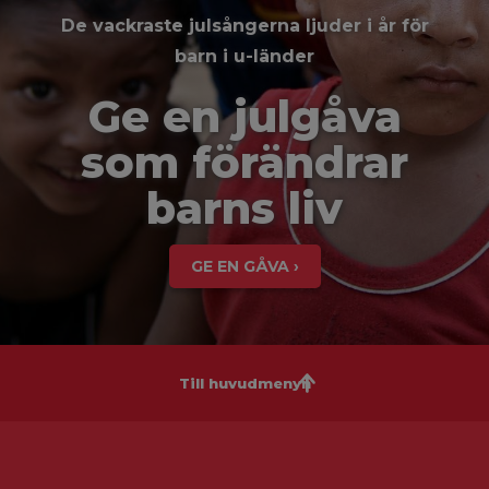
De vackraste julsångerna ljuder i år för
barn i u-länder
Ge en julgåva
som förändrar
barns liv
GE EN GÅVA ›
Till huvudmenyn