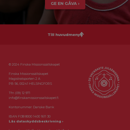
GE EN GÅVA ›
Till huvudmenyn
© 2024 Finska Missionssällskapet
Finska Missionssällskapet
Magistratsporten 2 A
PB 56, 00241 HELSINGFORS
Tfn (09) 12 971
info@finskamissionssallskapet.fi
Kontonummer: Danske Bank
IBAN FI38 8000 1400 1611 30
Läs dataskyddsbeskrivning ›