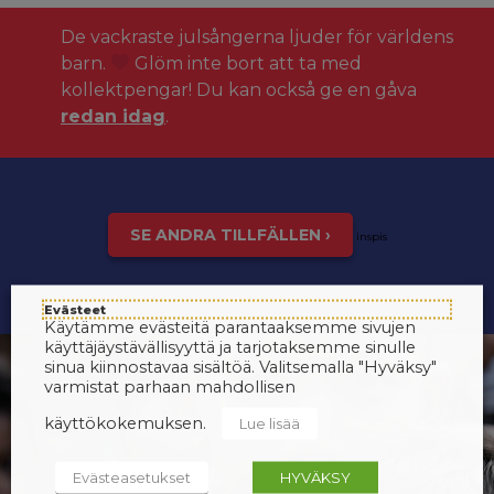
De vackraste julsångerna ljuder för världens
barn.
Glöm inte bort att ta med
kollektpengar! Du kan också ge en gåva
redan idag
.
SE ANDRA TILLFÄLLEN ›
inspis
Evästeet
Käytämme evästeitä parantaaksemme sivujen
käyttäjäystävällisyyttä ja tarjotaksemme sinulle
sinua kiinnostavaa sisältöä. Valitsemalla "Hyväksy"
varmistat parhaan mahdollisen
käyttökokemuksen.
Lue lisää
Evästeasetukset
HYVÄKSY