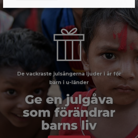
De vackraste julsångerna ljuder i år för
barn i u-länder
Ge en julgåva
som förändrar
barns liv