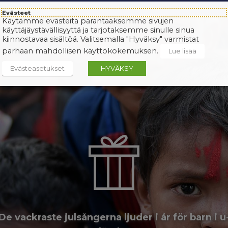
Evästeet
Käytämme evästeitä parantaaksemme sivujen
käyttäjäystävällisyyttä ja tarjotaksemme sinulle sinua
kiinnostavaa sisältöä. Valitsemalla "Hyväksy" varmistat
parhaan mahdollisen käyttökokemuksen.
Lue lisää
Evästeasetukset
HYVÄKSY
De vackraste julsångerna ljuder i år för barn i u