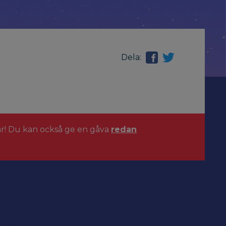
Dela:
ar! Du kan också ge en gåva
redan