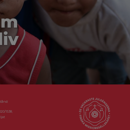
om
liv
stånd:
020/1538,
ljat