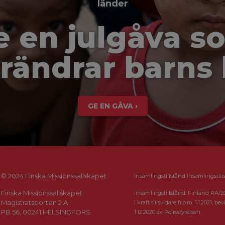
länder
e en julgåva s
rändrar barns 
GE EN GÅVA ›
© 2024 Finska Missionssällskapet
Insamlingstillstånd Insamlingstill
Finska Missionssällskapet
Insamlingstillstånd: Finland RA/2
Magistratsporten 2 A
i kraft tillsvidare fr.o.m. 1.1.2021, bevi
PB 56, 00241 HELSINGFORS
1.12.2020 av Polisstyrelsen.