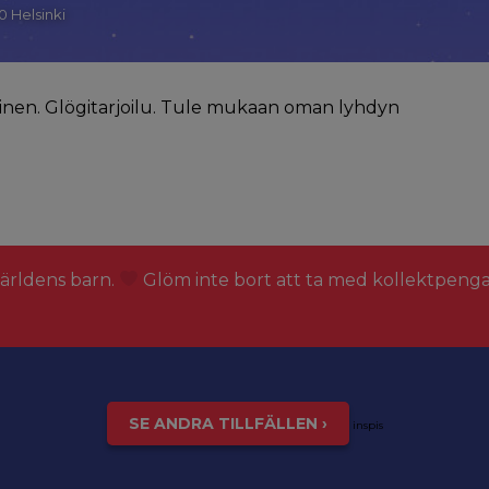
0 Helsinki
inen. Glögitarjoilu. Tule mukaan oman lyhdyn
världens barn.
Glöm inte bort att ta med kollektpeng
SE ANDRA TILLFÄLLEN ›
inspis