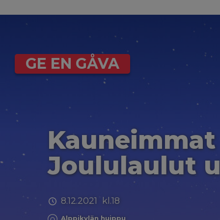
GE EN GÅVA
Kauneimmat
Joululaulut 
8.12.2021 kl.18
Alppikylän huippu