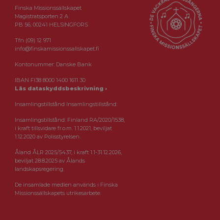
Finska Missionssällskapet
Magistratsporten 2 A
PB 56, 00241 HELSINGFORS
Tfn (09) 12 971
info@finskamissionssallskapet.fi
Kontonummer: Danske Bank
IBAN FI38 8000 1400 1611 30
Läs dataskyddsbeskrivning ›
Insamlingstillstånd Insamlingstillstånd:
Insamlingstillstånd: Finland RA/2020/1538,
i kraft tillsvidare fr.o.m. 1.1.2021, beviljat
1.12.2020 av Polisstyrelsen.
Åland ÅLR 2025/5437, i kraft 1.1-31.12.2026,
beviljat 28.8.2025 av Ålands
landskapsregering.
De insamlade medlen används i Finska
Missionssällskapets utrikesarbete.