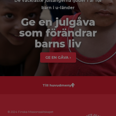
De vackraste julsångerna ljuder i år för
barn i u-länder
Ge en julgåva
som förändrar
barns liv
GE EN GÅVA ›
Till huvudmenyn
© 2024 Finska Missionssällskapet