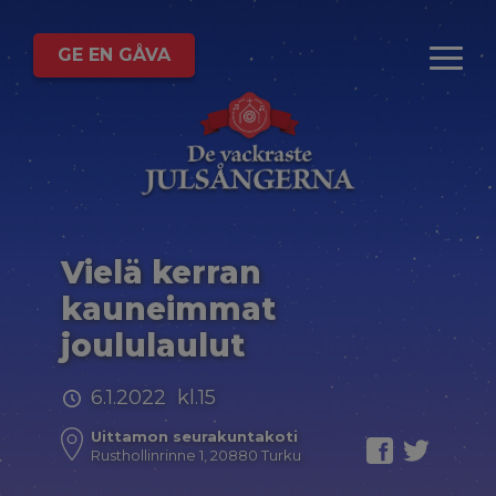
GE EN GÅVA
Vielä kerran
kauneimmat
joululaulut
6.1.2022 kl.15
Uittamon seurakuntakoti
Rusthollinrinne 1, 20880 Turku