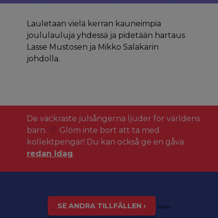
Lauletaan vielä kerran kauneimpia
joululauluja yhdessä ja pidetään hartaus
Lasse Mustosen ja Mikko Salakarin
johdolla.
De vackraste julsångerna ljuder för världens
barn.
Glöm inte bort att ta med
kollektpengar! Du kan också ge en gåva
redan idag
.
SE ANDRA TILLFÄLLEN ›
inspis