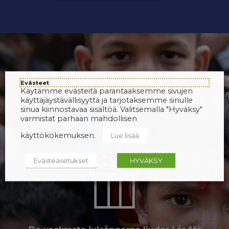
Evästeet
Käytämme evästeitä parantaaksemme sivujen
käyttäjäystävällisyyttä ja tarjotaksemme sinulle
sinua kiinnostavaa sisältöä. Valitsemalla "Hyväksy"
varmistat parhaan mahdollisen
käyttökokemuksen.
Lue lisää
Evästeasetukset
HYVÄKSY