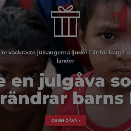
De vackraste julsångerna ljuder i år för barn i u
länder
e en julgåva s
rändrar barns 
GE EN GÅVA ›