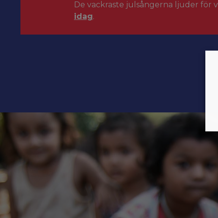
De vackraste julsångerna ljuder för 
idag
.