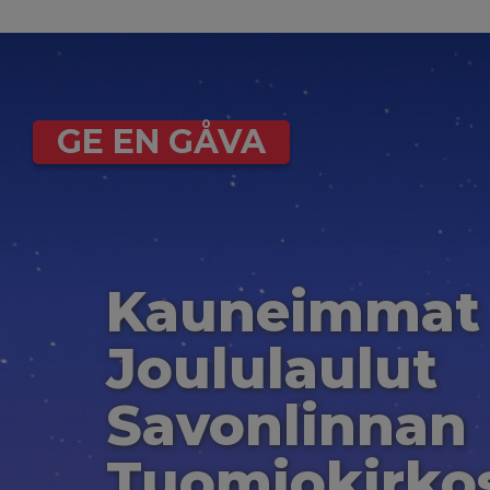
GE EN GÅVA
Kauneimmat
Joululaulut
Savonlinnan
Tuomiokirko