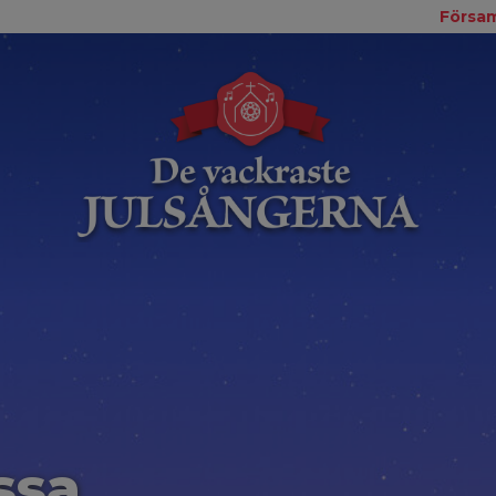
Försam
ssa