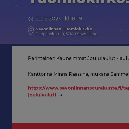
22.12.2024 kl.18-19
Savonlinnan Tuomiokirkko
Pappilankatu 8, 57100 Savonlinna
Perinteinen Kauneimmat Joululaulut -laulu
Kanttorina Minna Raassina, mukana Sammel
https://www.savonlinnanseurakunta.fi/
joululaulut1