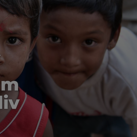
-
om
liv