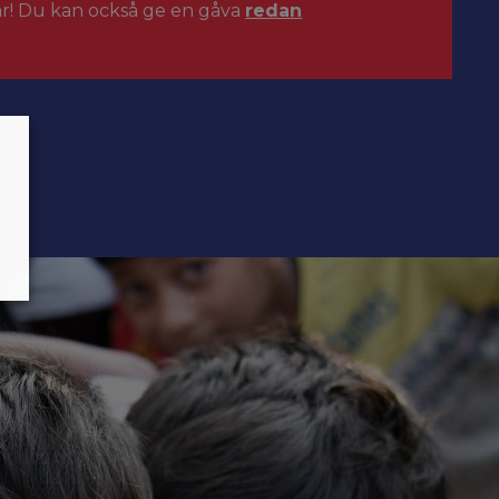
ar! Du kan också ge en gåva
redan