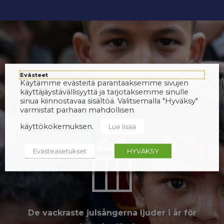
Evästeet
Käytämme evästeitä parantaaksemme sivujen
käyttäjäystävällisyyttä ja tarjotaksemme sinulle
sinua kiinnostavaa sisältöä. Valitsemalla "Hyväksy"
varmistat parhaan mahdollisen
käyttökokemuksen.
Lue lisää
Evästeasetukset
HYVÄKSY
De vackraste julsångerna ljuder i år för