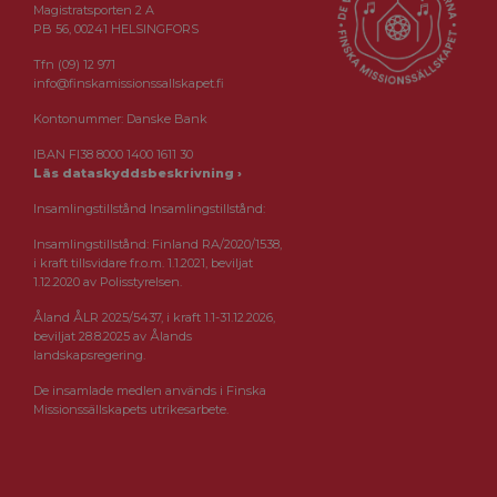
Magistratsporten 2 A
PB 56, 00241 HELSINGFORS
Tfn (09) 12 971
info@finskamissionssallskapet.fi
Kontonummer: Danske Bank
IBAN FI38 8000 1400 1611 30
Läs dataskyddsbeskrivning ›
Insamlingstillstånd Insamlingstillstånd:
Insamlingstillstånd: Finland RA/2020/1538,
i kraft tillsvidare fr.o.m. 1.1.2021, beviljat
1.12.2020 av Polisstyrelsen.
Åland ÅLR 2025/5437, i kraft 1.1-31.12.2026,
beviljat 28.8.2025 av Ålands
landskapsregering.
De insamlade medlen används i Finska
Missionssällskapets utrikesarbete.