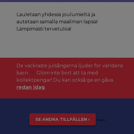
Lauletaan yhdessä joulumieltä ja
autetaan samalla maailman lapsia!
Lämpimästi tervetuloa!
De vackraste julsångerna ljuder för världens
barn.
Glöm inte bort att ta med
kollektpengar! Du kan också ge en gåva
redan idag
.
SE ANDRA TILLFÄLLEN ›
inspis