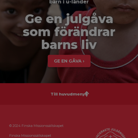
barn i u-länder
Ge en julgåva
som förändrar
barns liv
GE EN GÅVA ›
Till huvudmenyn
© 2024 Finska Missionssällskapet
Finska Missionssällskapet