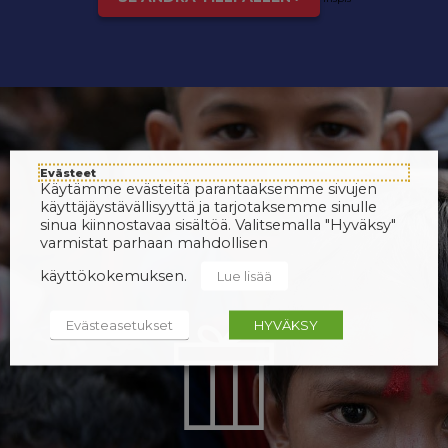
Evästeet
Käytämme evästeitä parantaaksemme sivujen
käyttäjäystävällisyyttä ja tarjotaksemme sinulle
sinua kiinnostavaa sisältöä. Valitsemalla "Hyväksy"
varmistat parhaan mahdollisen
käyttökokemuksen.
Lue lisää
Evästeasetukset
HYVÄKSY