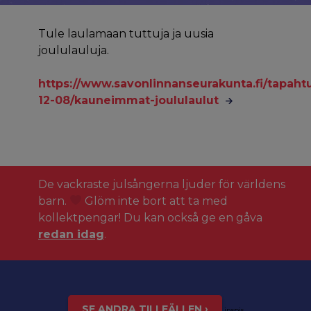
Tule laulamaan tuttuja ja uusia
joululauluja.
https://www.savonlinnanseurakunta.fi/tapah
12-08/kauneimmat-joululaulut
De vackraste julsångerna ljuder för världens
barn.
Glöm inte bort att ta med
kollektpengar! Du kan också ge en gåva
redan idag
.
SE ANDRA TILLFÄLLEN ›
inspis