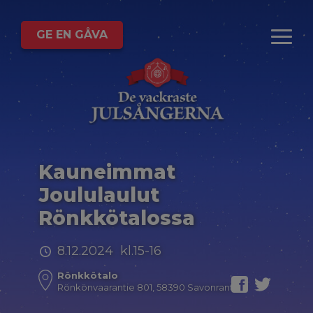
GE EN GÅVA
Kauneimmat
Joululaulut
Rönkkötalossa
8.12.2024 kl.15-16
Rönkkötalo
Rönkönvaarantie 801, 58390 Savonranta