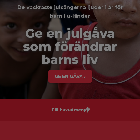
De vackraste julsångerna ljuder i år för
barn i u-länder
Ge en julgåva
som förändrar
barns liv
GE EN GÅVA ›
Till huvudmenyn