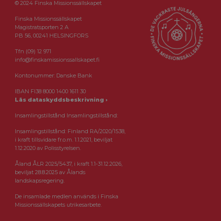
© 2024 Finska Missionssällskapet
Finska Missionssällskapet
Magistratsporten 2 A
PB 56, 00241 HELSINGFORS
Tfn (09) 12 971
info@finskamissionssallskapet.fi
Kontonummer: Danske Bank
IBAN FI38 8000 1400 1611 30
Läs dataskyddsbeskrivning ›
Insamlingstillstånd Insamlingstillstånd:
Insamlingstillstånd: Finland RA/2020/1538,
i kraft tillsvidare fr.o.m. 1.1.2021, beviljat
1.12.2020 av Polisstyrelsen.
Åland ÅLR 2025/5437, i kraft 1.1-31.12.2026,
beviljat 28.8.2025 av Ålands
landskapsregering.
De insamlade medlen används i Finska
Missionssällskapets utrikesarbete.