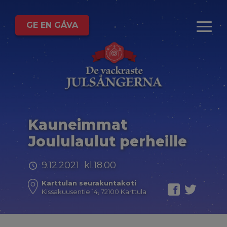
GE EN GÅVA
Kauneimmat
Joululaulut perheille
9.12.2021 kl.18.00
Karttulan seurakuntakoti
Kissakuusentie 14, 72100 Karttula