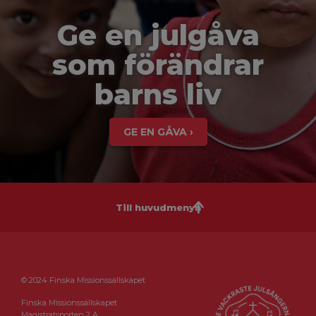
Ge en julgåva
som förändrar
barns liv
GE EN GÅVA ›
Till huvudmenyn
© 2024 Finska Missionssällskapet
Finska Missionssällskapet
Magistratsporten 2 A