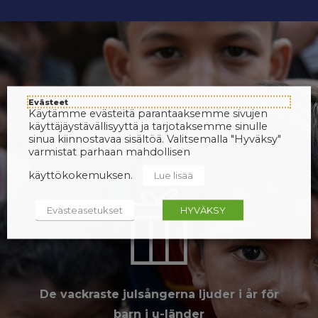
Evästeet
Käytämme evästeitä parantaaksemme sivujen
käyttäjäystävällisyyttä ja tarjotaksemme sinulle
sinua kiinnostavaa sisältöä. Valitsemalla "Hyväksy"
varmistat parhaan mahdollisen
käyttökokemuksen.
Lue lisää
Evästeasetukset
HYVÄKSY
De vackraste julsångerna ljuder i år för
barn i u-länder