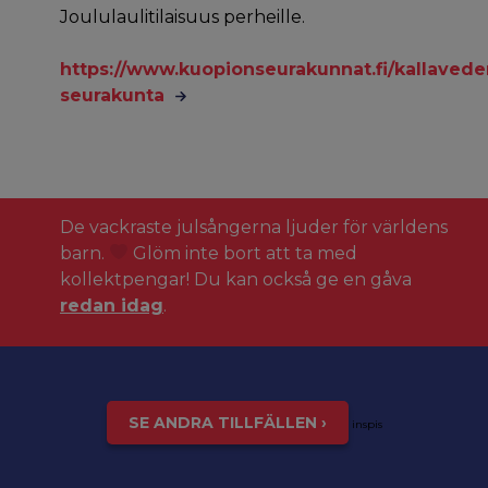
Joululaulitilaisuus perheille.
https://www.kuopionseurakunnat.fi/kallavede
seurakunta
De vackraste julsångerna ljuder för världens
barn.
Glöm inte bort att ta med
kollektpengar! Du kan också ge en gåva
redan idag
.
SE ANDRA TILLFÄLLEN ›
inspis