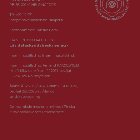
PB 56, 00241 HELSINGFORS
Tfn (09) 12 971
info@finskamissionssallskapet.fi
Kontonummer: Danske Bank
IBAN FI38 8000 1400 1611 30
Läs dataskyddsbeskrivning ›
Insamlingstillstånd Insamlingstillstånd:
Insamlingstillstånd: Finland RA/2020/1538,
i kraft tillsvidare fr.o.m. 1.1.2021, beviljat
1.12.2020 av Polisstyrelsen.
Åland ÅLR 2025/5437, i kraft 1.1-31.12.2026,
beviljat 28.8.2025 av Ålands
landskapsregering.
De insamlade medlen används i Finska
Missionssällskapets utrikesarbete.