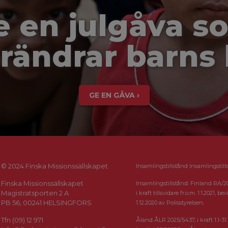
e en julgåva s
rändrar barns 
GE EN GÅVA ›
© 2024 Finska Missionssällskapet
Insamlingstillstånd Insamlingstill
Finska Missionssällskapet
Insamlingstillstånd: Finland RA/2
Magistratsporten 2 A
i kraft tillsvidare fr.o.m. 1.1.2021, bevi
PB 56, 00241 HELSINGFORS
1.12.2020 av Polisstyrelsen.
Tfn (09) 12 971
Åland ÅLR 2025/5437, i kraft 1.1-31.