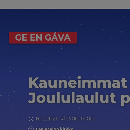
GE EN GÅVA
Kauneimmat
Joululaulut p
8.12.2021 kl.13.00-14.00
Laajasalon kirkko