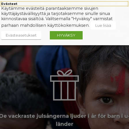
Evästeet
Käytämme evästeitä parantaaksemme sivujen
käyttäjäystävällisyyttä ja tarjotaksemme sinulle sinua
kiinnostavaa sisältöä. Valitsemalla "Hyväksy" varmistat
parhaan mahdollisen käyttökokemuksen.
Lue lisää
Evästeasetukset
HYVÄKSY
De vackraste julsångerna ljuder i år för barn i u
länder