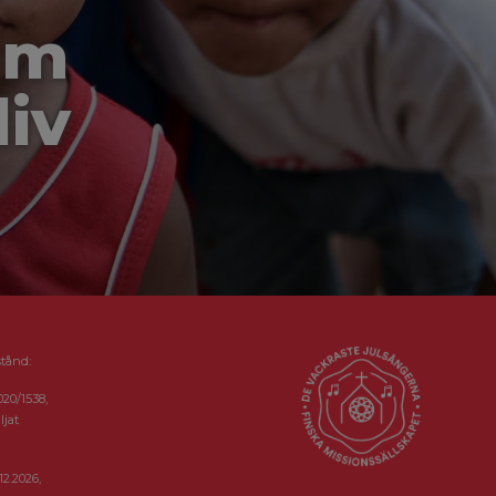
om
liv
stånd:
020/1538,
ljat
12.2026,