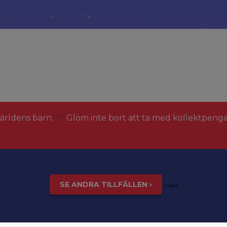
världens barn.
Glöm inte bort att ta med kollektpeng
SE ANDRA TILLFÄLLEN ›
inspis