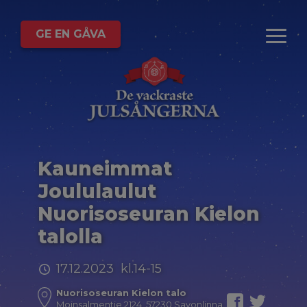
GE EN GÅVA
Kauneimmat
Joululaulut
Nuorisoseuran Kielon
talolla
17.12.2023 kl.14-15
Nuorisoseuran Kielon talo
Moinsalmentie 2124, 57230 Savonlinna