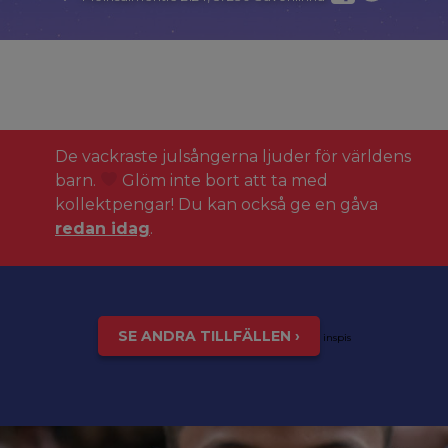
De vackraste julsångerna ljuder för världens
barn.
Glöm inte bort att ta med
kollektpengar! Du kan också ge en gåva
redan idag
.
SE ANDRA TILLFÄLLEN ›
inspis