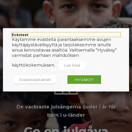
Evästeet
Käytämme evästeitä parantaaksemme sivujen
käyttäjäystävällisyyttä ja tarjotaksemme sinulle
sinua kiinnostavaa sisältöä. Valitsemalla "Hyväksy"
varmistat parhaan mahdollisen
käyttökokemuksen.
Lue lisää
Evästeasetukset
HYVÄKSY
De vackraste julsångerna ljuder i år för
barn i u-länder
Ge en julgåva