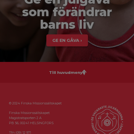
som förändrar
barns liv
GE EN GÅVA ›
Till huvudmenyn
© 2024 Finska Missionssällskapet
Finska Missionssällskapet
Magistratsporten 2 A
PB 56, 00241 HELSINGFORS
Tfn (09) 12 971