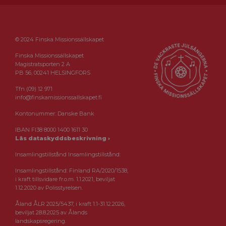
© 2024 Finska Missionssällskapet
Finska Missionssällskapet
Magistratsporten 2 A
PB 56, 00241 HELSINGFORS
Tfn (09) 12 971
info@finskamissionssallskapet.fi
Kontonummer: Danske Bank
IBAN FI38 8000 1400 1611 30
Läs dataskyddsbeskrivning ›
Insamlingstillstånd Insamlingstillstånd:
Insamlingstillstånd: Finland RA/2020/1538,
i kraft tillsvidare fr.o.m. 1.1.2021, beviljat
1.12.2020 av Polisstyrelsen.
Åland ÅLR 2025/5437, i kraft 1.1-31.12.2026,
beviljat 28.8.2025 av Ålands
landskapsregering.