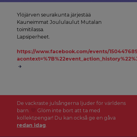
Ylöjärven seurakunta järjestää
Kauneimmat Joululaulut Mutalan
toimitilassa.
Lapsiperheet.
https://www.facebook.com/events/150447689
acontext=%7B%22event_action_history%
De vackraste julsångerna ljuder för världens
barn.
Glöm inte bort att ta med
kollektpengar! Du kan också ge en gåva
redan idag
.