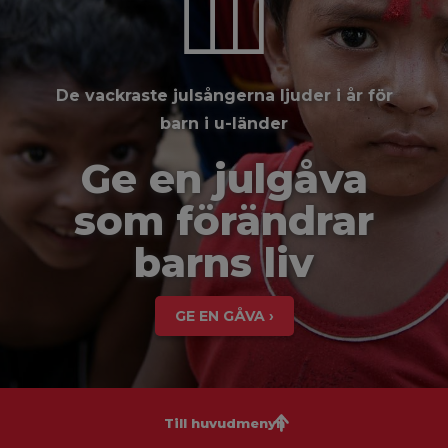
De vackraste julsångerna ljuder i år för
barn i u-länder
Ge en julgåva
som förändrar
barns liv
GE EN GÅVA ›
Till huvudmenyn