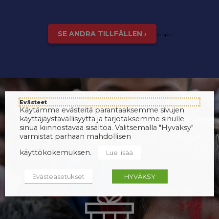
SE ANDRA TILLFÄLLEN ›
inspis
Evästeet
Käytämme evästeitä parantaaksemme sivujen
käyttäjäystävällisyyttä ja tarjotaksemme sinulle
sinua kiinnostavaa sisältöä. Valitsemalla "Hyväksy"
varmistat parhaan mahdollisen
käyttökokemuksen.
Lue lisää
Evästeasetukset
HYVÄKSY