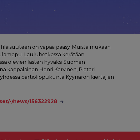
! Tilaisuuteen on vapaa pääsy. Muista mukaan
skulamppu. Lauluhetkessä kerätään
sa olevien lasten hyväksi Suomen
 kappalainen Henri Karvinen, Pietari
yhdessä partiolippukunta Kyynärön kiertäjien
iset/-/news/156322928