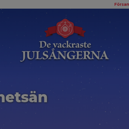
Försam
metsän