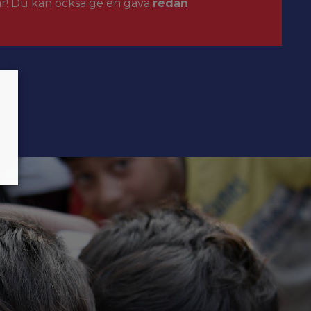
ar! Du kan också ge en gåva
redan