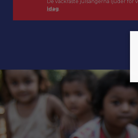
De vackraste julsångerna ljuder för 
idag
.