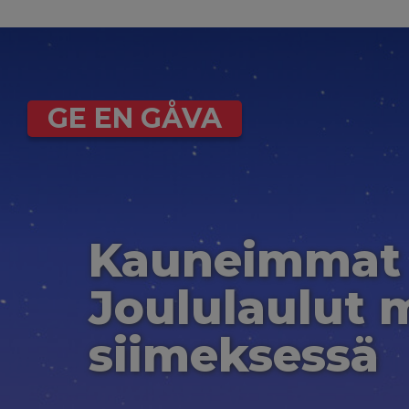
GE EN GÅVA
Kauneimmat
Joululaulut 
siimeksessä