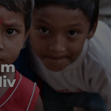
-
om
liv