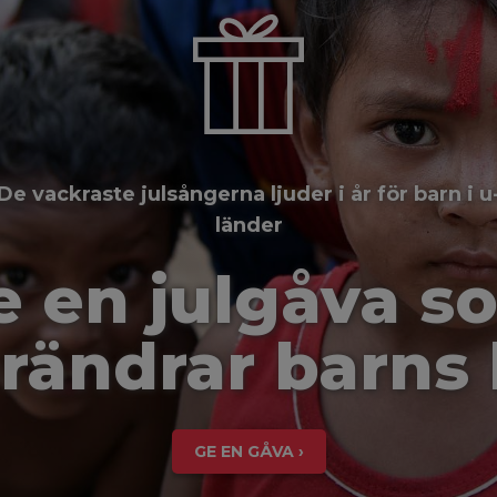
De vackraste julsångerna ljuder i år för barn i u
länder
e en julgåva s
rändrar barns 
GE EN GÅVA ›