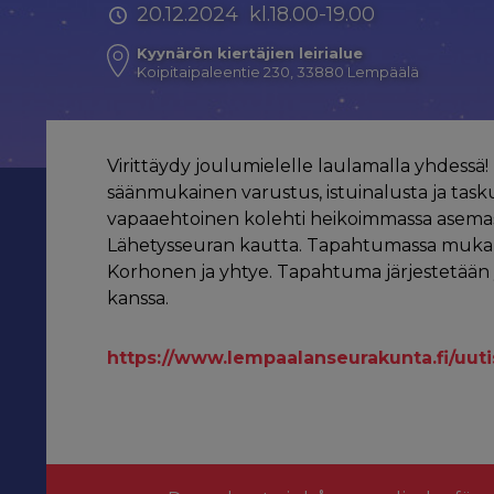
20.12.2024 kl.18.00-19.00
Kyynärön kiertäjien leirialue
Koipitaipaleentie 230, 33880 Lempäälä
Virittäydy joulumielelle laulamalla yhdessä
säänmukainen varustus, istuinalusta ja ta
vapaaehtoinen kolehti heikoimmassa asemas
Lähetysseuran kautta. Tapahtumassa mukana
Korhonen ja yhtye. Tapahtuma järjestetään 
kanssa.
https://www.lempaalanseurakunta.fi/uut