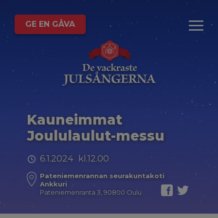
GE EN GÅVA
Kauneimmat
Joululaulut-messu
6.1.2024 kl.12.00
Pateniemenrannan seurakuntakoti
Ankkuri
Pateniemenranta 3, 90800 Oulu