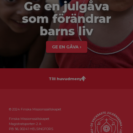
Ge en julgåva
som förändrar
barns liv
GE EN GÅVA ›
Till huvudmenyn
© 2024 Finska Missionssällskapet
Finska Missionssällskapet
Magistratsporten 2 A
PB 56, 00241 HELSINGFORS