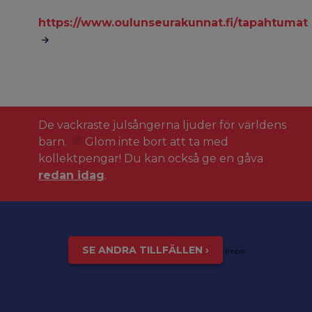
https://www.oulunseurakunnat.fi/tapahtumat
De vackraste julsångerna ljuder för världens
barn.
Glöm inte bort att ta med
kollektpengar! Du kan också ge en gåva
redan idag
.
SE ANDRA TILLFÄLLEN ›
inspis