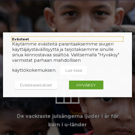
Evästeet
Käytämme evästeitä parantaaksemme sivujen
käyttäjäystävällisyyttä ja tarjotaksemme sinulle
sinua kiinnostavaa sisältöä. Valitsemalla "Hyväksy"
varmistat parhaan mahdollisen
käyttökokemuksen.
Lue lisää
Evästeasetukset
HYVÄKSY
De vackraste julsångerna ljuder i år för
barn i u-länder