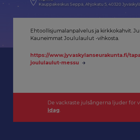
Kauppakeskus Seppä, Ahjokatu 5, 40320 Jyväskyl
Ehtoollisjumalanpalvelus ja kirkkokahvit. 
Kauneimmat Joululaulut -vihkosta.
https://www.jyvaskylanseurakunta.fi/ta
joululaulut-messu
De vackraste julsångerna ljuder för 
idag
.