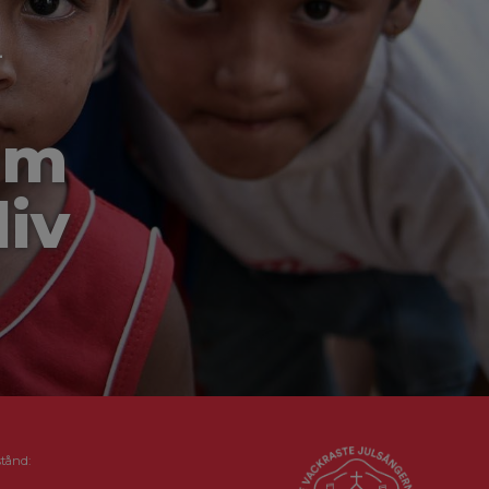
-
om
liv
stånd: