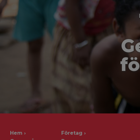
G
fö
Hem
Företag