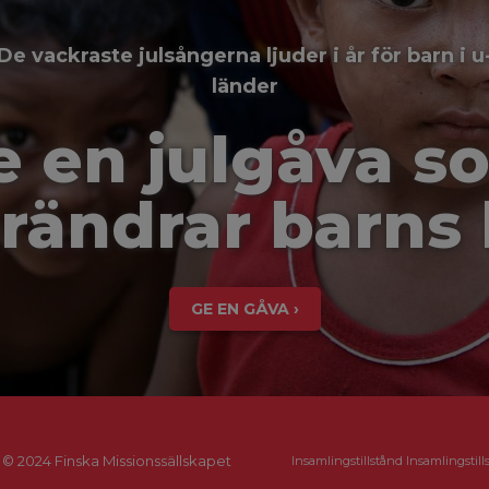
De vackraste julsångerna ljuder i år för barn i u
länder
e en julgåva s
rändrar barns 
GE EN GÅVA ›
© 2024 Finska Missionssällskapet
Insamlingstillstånd Insamlingstill