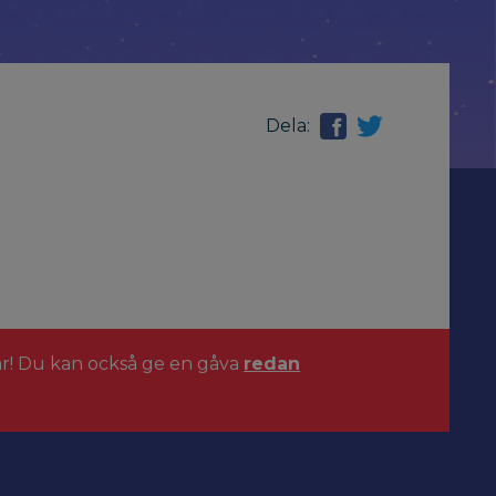
Dela:
ar! Du kan också ge en gåva
redan