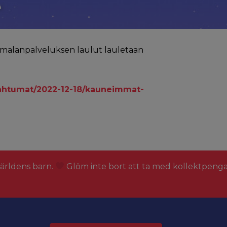
ä
Jumalanpalveluksen laulut lauletaan
pahtumat/2022-12-18/kauneimmat-
världens barn.
Glöm inte bort att ta med kollektpeng