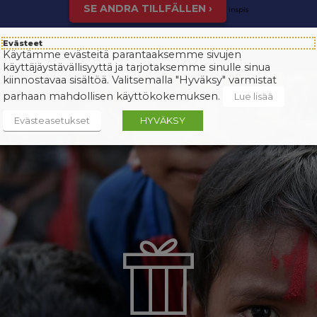
SE ANDRA TILLFÄLLEN ›
inspis
Evästeet
Käytämme evästeitä parantaaksemme sivujen
käyttäjäystävällisyyttä ja tarjotaksemme sinulle sinua
kiinnostavaa sisältöä. Valitsemalla "Hyväksy" varmistat
parhaan mahdollisen käyttökokemuksen.
Lue lisää
Evästeasetukset
HYVÄKSY