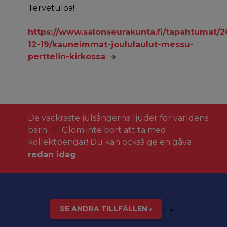
Tervetuloa!
https://www.salonseurakunta.fi/tapahtumat/2
12-19/kauneimmat-joululaulut-messu-
perttelin-kirkossa
De vackraste julsångerna ljuder för världens
barn.
Glöm inte bort att ta med
kollektpengar! Du kan också ge en gåva
redan idag
.
SE ANDRA TILLFÄLLEN ›
inspis