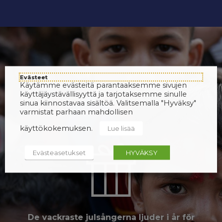
Evästeet
Käytämme evästeitä parantaaksemme sivujen
käyttäjäystävällisyyttä ja tarjotaksemme sinulle
sinua kiinnostavaa sisältöä. Valitsemalla "Hyväksy"
varmistat parhaan mahdollisen
käyttökokemuksen.
Lue lisää
Evästeasetukset
HYVÄKSY
De vackraste julsångerna ljuder i år för