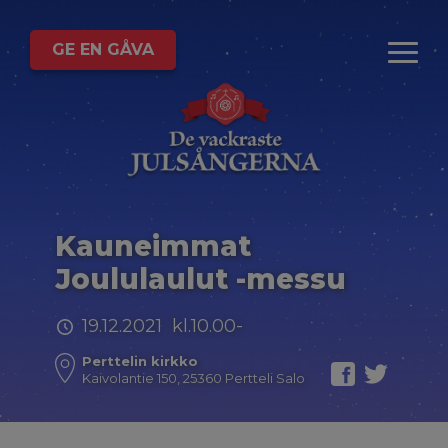
GE EN GÅVA
Kauneimmat
Joululaulut -messu
19.12.2021 kl.10.00-
Perttelin kirkko
Kaivolantie 150, 25360 Pertteli Salo