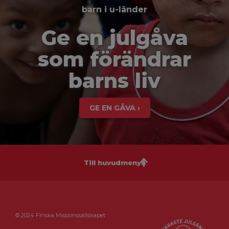
barn i u-länder
Ge en julgåva
som förändrar
barns liv
GE EN GÅVA ›
Till huvudmenyn
© 2024 Finska Missionssällskapet