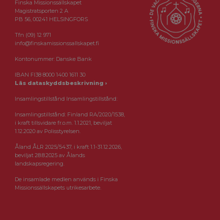
Finska Missionssällskapet
Magistratsporten 2 A
PB 56, 00241 HELSINGFORS
Tfn (09) 12 971
info@finskamissionssallskapet.fi
Kontonummer: Danske Bank
IBAN FI38 8000 1400 1611 30
Läs dataskyddsbeskrivning ›
Insamlingstillstånd Insamlingstillstånd:
Insamlingstillstånd: Finland RA/2020/1538,
i kraft tillsvidare fr.o.m. 1.1.2021, beviljat
1.12.2020 av Polisstyrelsen.
Åland ÅLR 2025/5437, i kraft 1.1-31.12.2026,
beviljat 28.8.2025 av Ålands
landskapsregering.
De insamlade medlen används i Finska
Missionssällskapets utrikesarbete.