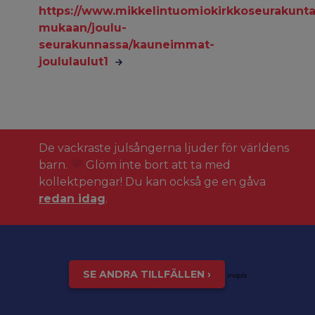
https://www.mikkelintuomiokirkkoseurakunta.
mukaan/joulu-
seurakunnassa/kauneimmat-
joululaulut1
De vackraste julsångerna ljuder för världens
barn.
Glöm inte bort att ta med
kollektpengar! Du kan också ge en gåva
redan idag
.
SE ANDRA TILLFÄLLEN ›
inspis