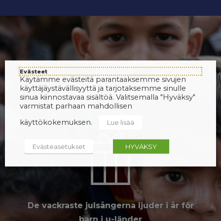
Evästeet
Käytämme evästeitä parantaaksemme sivujen
käyttäjäystävällisyyttä ja tarjotaksemme sinulle
sinua kiinnostavaa sisältöä. Valitsemalla "Hyväksy"
varmistat parhaan mahdollisen
käyttökokemuksen.
Lue lisää
Evästeasetukset
HYVÄKSY
De vackraste julsångerna ljuder i år för
barn i u-länder