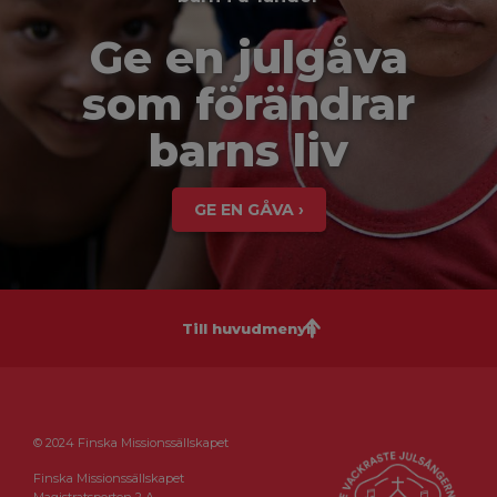
Ge en julgåva
som förändrar
barns liv
GE EN GÅVA ›
Till huvudmenyn
© 2024 Finska Missionssällskapet
Finska Missionssällskapet