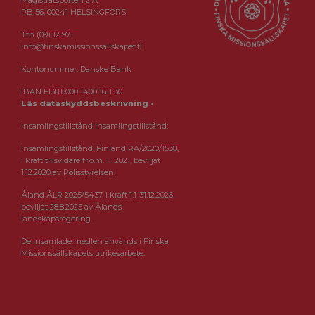
Magistratsporten 2 A
PB 56, 00241 HELSINGFORS
Tfn (09) 12 971
info@finskamissionssallskapet.fi
Kontonummer: Danske Bank
IBAN FI38 8000 1400 1611 30
Läs dataskyddsbeskrivning ›
Insamlingstillstånd Insamlingstillstånd:
Insamlingstillstånd: Finland RA/2020/1538,
i kraft tillsvidare fr.o.m. 1.1.2021, beviljat
1.12.2020 av Polisstyrelsen.
Åland ÅLR 2025/5437, i kraft 1.1-31.12.2026,
beviljat 28.8.2025 av Ålands
landskapsregering.
De insamlade medlen används i Finska
Missionssällskapets utrikesarbete.