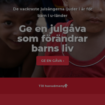
De vackraste julsångerna ljuder i år för
barn i u-länder
Ge en julgåva
som förändrar
barns liv
GE EN GÅVA ›
Till huvudmenyn