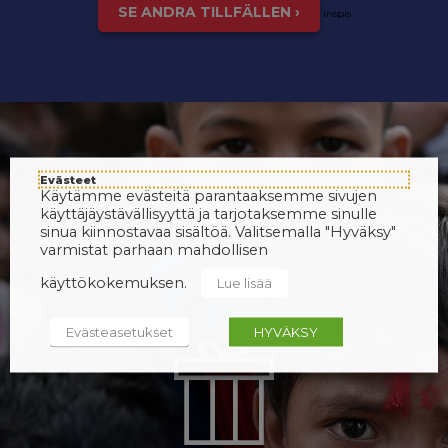
SE ANDRA TILLFÄLLEN ›
inspis
Evästeet
Käytämme evästeitä parantaaksemme sivujen
käyttäjäystävällisyyttä ja tarjotaksemme sinulle
sinua kiinnostavaa sisältöä. Valitsemalla "Hyväksy"
varmistat parhaan mahdollisen
käyttökokemuksen.
Lue lisää
Evästeasetukset
HYVÄKSY