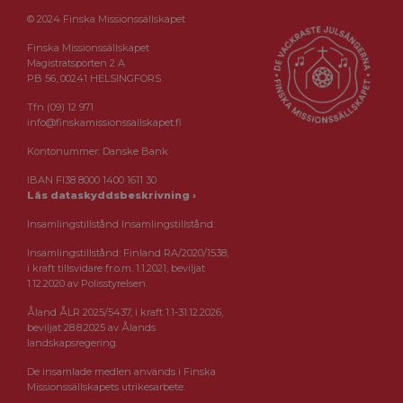
© 2024 Finska Missionssällskapet
Finska Missionssällskapet
Magistratsporten 2 A
PB 56, 00241 HELSINGFORS
Tfn (09) 12 971
info@finskamissionssallskapet.fi
Kontonummer: Danske Bank
IBAN FI38 8000 1400 1611 30
Läs dataskyddsbeskrivning ›
Insamlingstillstånd Insamlingstillstånd:
Insamlingstillstånd: Finland RA/2020/1538,
i kraft tillsvidare fr.o.m. 1.1.2021, beviljat
1.12.2020 av Polisstyrelsen.
Åland ÅLR 2025/5437, i kraft 1.1-31.12.2026,
beviljat 28.8.2025 av Ålands
landskapsregering.
De insamlade medlen används i Finska
Missionssällskapets utrikesarbete.