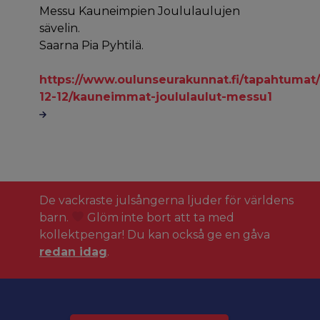
Messu Kauneimpien Joululaulujen
sävelin.
Saarna Pia Pyhtilä.
https://www.oulunseurakunnat.fi/tapahtumat/
12-12/kauneimmat-joululaulut-messu1
De vackraste julsångerna ljuder för världens
barn.
Glöm inte bort att ta med
kollektpengar! Du kan också ge en gåva
redan idag
.