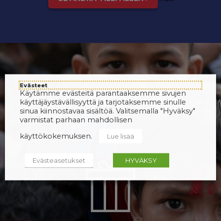
Evästeet
Käytämme evästeitä parantaaksemme sivujen
käyttäjäystävällisyyttä ja tarjotaksemme sinulle
sinua kiinnostavaa sisältöä. Valitsemalla "Hyväksy"
varmistat parhaan mahdollisen
käyttökokemuksen.
Lue lisää
Evästeasetukset
HYVÄKSY