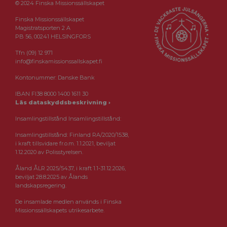
© 2024 Finska Missionssällskapet
Finska Missionssällskapet
Magistratsporten 2 A
PB 56, 00241 HELSINGFORS
Tfn (09) 12 971
info@finskamissionssallskapet.fi
Kontonummer: Danske Bank
IBAN FI38 8000 1400 1611 30
Läs dataskyddsbeskrivning ›
Insamlingstillstånd Insamlingstillstånd:
Insamlingstillstånd: Finland RA/2020/1538,
i kraft tillsvidare fr.o.m. 1.1.2021, beviljat
1.12.2020 av Polisstyrelsen.
Åland ÅLR 2025/5437, i kraft 1.1-31.12.2026,
beviljat 28.8.2025 av Ålands
landskapsregering.
De insamlade medlen används i Finska
Missionssällskapets utrikesarbete.