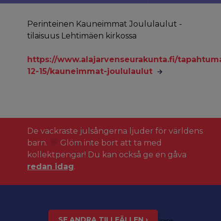
Perinteinen Kauneimmat Joululaulut -
tilaisuus Lehtimäen kirkossa
https://www.alajarvenseurakunta.fi/tapahtum
12-15/kauneimmat-joululaulut
De vackraste julsångerna ljuder för världens
barn.
Glöm inte bort att ta med
kollektpengar! Du kan också ge en gåva
redan idag
.
SE ANDRA TILLFÄLLEN ›
inspis