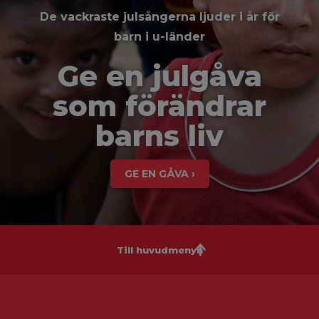
De vackraste julsångerna ljuder i år för
barn i u-länder
Ge en julgåva
som förändrar
barns liv
GE EN GÅVA ›
Till huvudmenyn